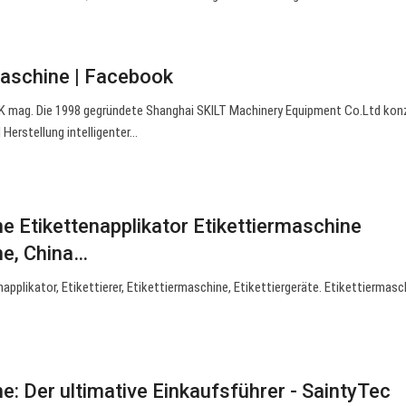
maschine | Facebook
1K mag. Die 1998 gegründete Shanghai SKILT Machinery Equipment Co.Ltd konz
 Herstellung intelligenter…
e Etikettenapplikator Etikettiermaschine
ne, China…
applikator, Etikettierer, Etikettiermaschine, Etikettiergeräte. Etikettiermasc
e: Der ultimative Einkaufsführer - SaintyTec