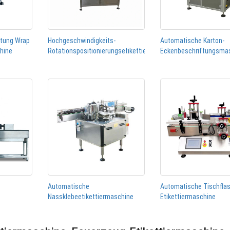
htung Wrap
Hochgeschwindigkeits-
Automatische Karton-
chine
Rotationspositionierungsetikettiermaschine
Eckenbeschriftungsma
Automatische
Automatische Tischfla
Nassklebeetikettiermaschine
Etikettiermaschine