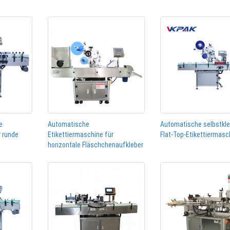
e
Automatische
Automatische selbstkl
r runde
Etikettiermaschine für
Flat-Top-Etikettiermasc
horizontale Fläschchenaufkleber