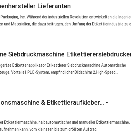
nenhersteller Lieferanten
Packaging, Inc. Während der industriellen Revolution entwickelten die Ingenie
 und Materialien, die dazu beitrugen, den Umfang der Etikettierindustrie zu e
e Siebdruckmaschine Etikettierersiebdrucke
ergeräte Etikettenapplikator Etikettierer Siebdruckmaschine Automatische
zeuge. Vorteile1.PLC-System, empfindlicher Bildschirm 2.High-Speed…
tionsmaschine & Etikettieraufkleber… -
er Etikettiermaschine, halbautomatischer und manueller Etikettiermaschine, 
 aufnehmen kann, vom kleinsten bis zum größten Auftrag.