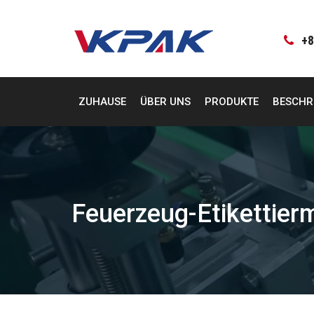
Zum
Inhalt
springen
+8
ZUHAUSE
ÜBER UNS
PRODUKTE
BESCHR
Feuerzeug-Etikettier