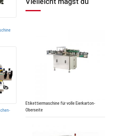
Vielleicht magst du
schine
Etikettiermaschine für volle Eierkarton-
Oberseite
schen-