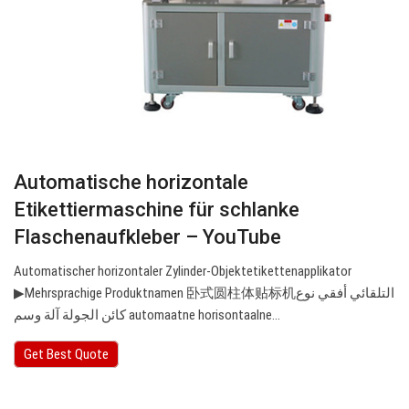
Automatische horizontale
Etikettiermaschine für schlanke
Flaschenaufkleber – YouTube
Automatischer horizontaler Zylinder-Objektetikettenapplikator
▶Mehrsprachige Produktnamen 卧式圆柱体贴标机التلقائي أفقي نوع
كائن الجولة آلة وسم automaatne horisontaalne…
Get Best Quote