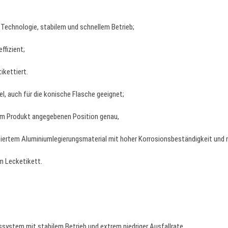
Technologie, stabilem und schnellem Betrieb;
fizient;
ikettiert.
, auch für die konische Flasche geeignet;
vom Produkt angegebenen Position genau,
iertem Aluminiumlegierungsmaterial mit hoher Korrosionsbeständigkeit und 
m Lecketikett.
stem mit stabilem Betrieb und extrem niedriger Ausfallrate.