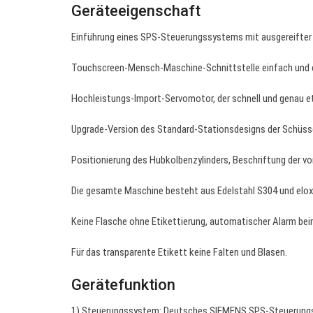
Geräteeigenschaft
Einführung eines SPS-Steuerungssystems mit ausgereifter 
Touchscreen-Mensch-Maschine-Schnittstelle einfach und ef
Hochleistungs-Import-Servomotor, der schnell und genau et
Upgrade-Version des Standard-Stationsdesigns der Schüssel
Positionierung des Hubkolbenzylinders, Beschriftung der 
Die gesamte Maschine besteht aus Edelstahl S304 und elox
Keine Flasche ohne Etikettierung, automatischer Alarm bei
Für das transparente Etikett keine Falten und Blasen.
Gerätefunktion
1) Steuerungssystem: Deutsches SIEMENS SPS-Steuerungssy