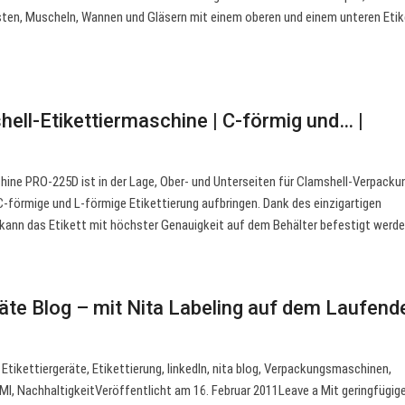
isten, Muscheln, Wannen und Gläsern mit einem oberen und einem unteren Eti
ll-Etikettiermaschine | C-förmig und… |
hine PRO-225D ist in der Lage, Ober- und Unterseiten für Clamshell-Verpack
-förmige und L-förmige Etikettierung aufbringen. Dank des einzigartigen
ann das Etikett mit höchster Genauigkeit auf dem Behälter befestigt werde
räte Blog – mit Nita Labeling auf dem Laufend
Etikettiergeräte, Etikettierung, linkedIn, nita blog, Verpackungsmaschinen,
I, NachhaltigkeitVeröffentlicht am 16. Februar 2011Leave a Mit geringfügig