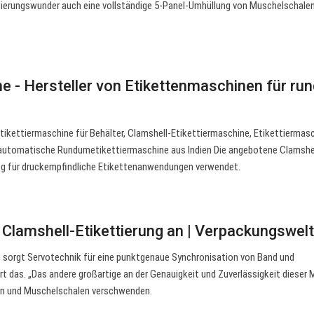
tierungswunder auch eine vollständige 5-Panel-Umhüllung von Muschelschale
ne - Hersteller von Etikettenmaschinen für ru
ikettiermaschine für Behälter, Clamshell-Etikettiermaschine, Etikettiermasc
 automatische Rundumetikettiermaschine aus Indien Die angebotene Clamshe
fig für druckempfindliche Etikettenanwendungen verwendet.
 Clamshell-Etikettierung an | Verpackungswel
e sorgt Servotechnik für eine punktgenaue Synchronisation von Band und
rt das. „Das andere großartige an der Genauigkeit und Zuverlässigkeit dieser
ten und Muschelschalen verschwenden.