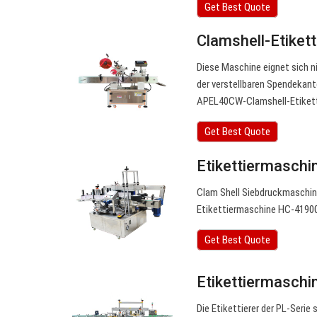
Get Best Quote
Clamshell-Etike
Diese Maschine eignet sich n
der verstellbaren Spendekant
APEL40CW-Clamshell-Etiketti
Get Best Quote
Etikettiermaschi
Clam Shell Siebdruckmaschin
Etikettiermaschine HC-41900 
Get Best Quote
Etikettiermaschi
Die Etikettierer der PL-Seri