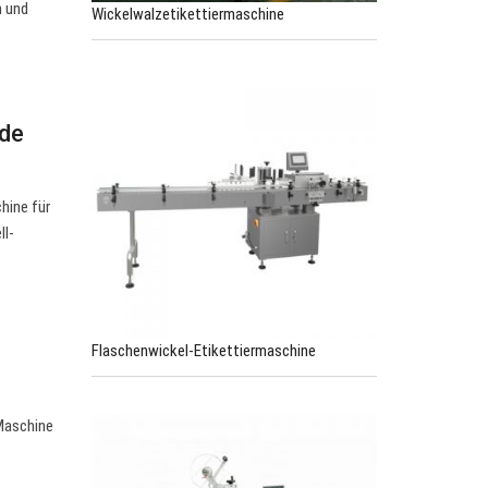
n und
Wickelwalzetikettiermaschine
nde
hine für
ll-
Flaschenwickel-Etikettiermaschine
t
 Maschine