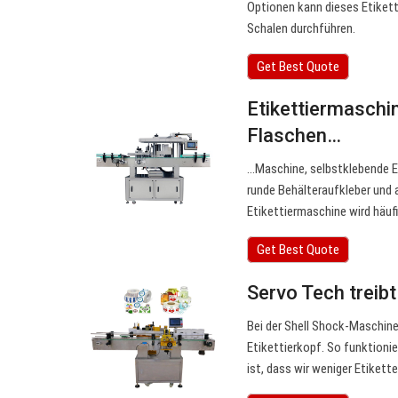
Optionen kann dieses Etiket
Schalen durchführen.
Get Best Quote
Etikettiermaschi
Flaschen…
…Maschine, selbstklebende Et
runde Behälteraufkleber und
Etikettiermaschine wird häu
Get Best Quote
Servo Tech treibt
Bei der Shell Shock-Maschin
Etikettierkopf. So funktionie
ist, dass wir weniger Etiket