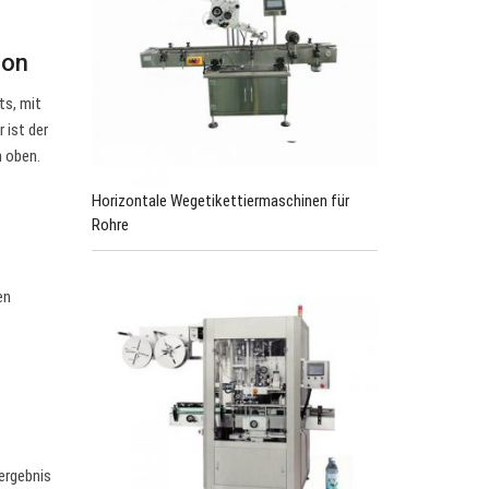
ion
ts, mit
 ist der
 oben.
Horizontale Wegetikettiermaschinen für
Rohre
en
sergebnis