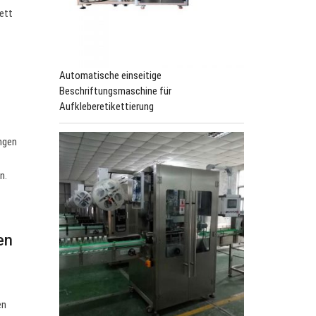
kett
Automatische einseitige
Beschriftungsmaschine für
Aufkleberetikettierung
ungen
n.
en
en