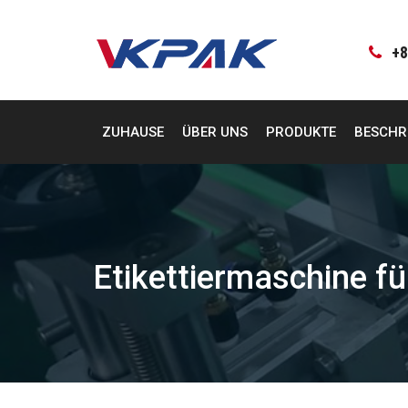
Zum
Inhalt
springen
+8
ZUHAUSE
ÜBER UNS
PRODUKTE
BESCHR
Etikettiermaschine f