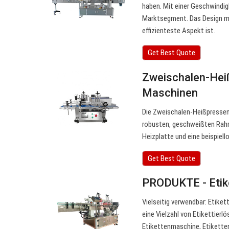
haben. Mit einer Geschwindigk
Marktsegment. Das Design mit 
effizienteste Aspekt ist.
Get Best Quote
Zweischalen-Heiß
Maschinen
Die Zweischalen-Heißpressen
robusten, geschweißten Rahm
Heizplatte und eine beispiell
Get Best Quote
PRODUKTE - Etik
Vielseitig verwendbar: Etiket
eine Vielzahl von Etikettierl
Etikettenmaschine, Etiketten