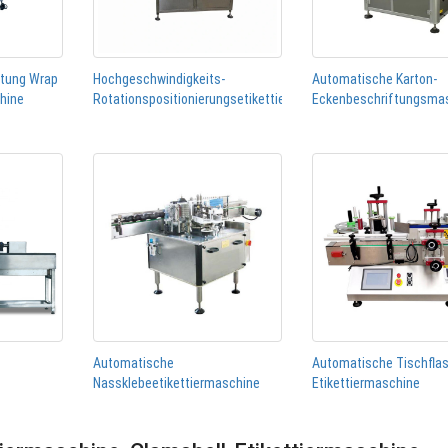
htung Wrap
Hochgeschwindigkeits-
Automatische Karton-
chine
Rotationspositionierungsetikettiermaschine
Eckenbeschriftungsma
Automatische
Automatische Tischfla
Nassklebeetikettiermaschine
Etikettiermaschine