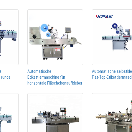
e
Automatische
Automatische selbstkl
r runde
Etikettiermaschine für
Flat-Top-Etikettiermasc
horizontale Fläschchenaufkleber