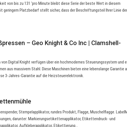
eit von bis zu 131 'pro Minute bleibt diese Serie der beste Wert in diesem
geringem Platzbedarf stellt sicher, dass der Beschriftungsteil Ihrer Linie de
pressen – Geo Knight & Co Inc | Clamshell-
 von Digital Knight verfügen über ein hochmodernes Steuerungssystem und e
en aus massivem Stahl. Diese Maschinen bieten eine lebenslange Garantie a
ose 3-Jahres-Garantie auf die Heizsteuerelektronik.
ettenmühle
tenspender, Stempelapplikator, rundes Produkt, Flagge, Muschelflagge. LabelMi
ösungen, darunter: Markierungsetikettenapplikator, Etikettendruck- und
applikator, Aufkleberapplikator, Etikettierung…