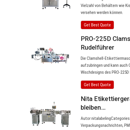
Vielzahl von Behältern wie K
versehen werden können.
Get Best Quote
PRO-225D Clamshe
Rudelführer
Die Clamshell-Etikettiermasc
aufzubringen und kann auch C
Wischdesigns des PRO-225D k
Get Best Quote
Nita Etikettierge
bleiben…
Autor nitalabelingCategories 
Verpackungsnachrichten, PMM