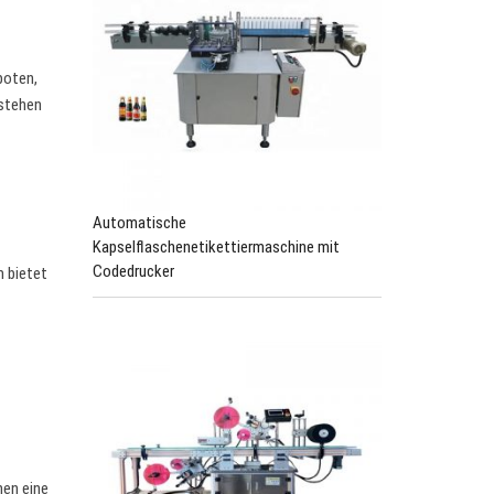
boten,
 stehen
Automatische
Kapselflaschenetikettiermaschine mit
Codedrucker
m bietet
nen eine