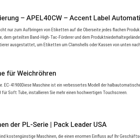
ttierung – APEL40CW – Accent Label Automat
icht nur zum Aufbringen von Etiketten auf die Oberseite jedes flachen Produk
e, dem geteilten Band-High-Tac-Förderer und dem Produktniederhaltegeländer
erer ausgestattet, um Etiketten um Clamshells oder Kassen von unten nach
ne für Weichröhren
e. EC-41900Diese Maschine ist ein verbessertes Modell der halbautomatisch
für Soft Tube, installieren Sie mehr einen hochwertigen Touchscreen.
nen der PL-Serie | Pack Leader USA
e sind kostengünstige Maschinen, die einen enormen Einfluss auf Ihr Geschäft