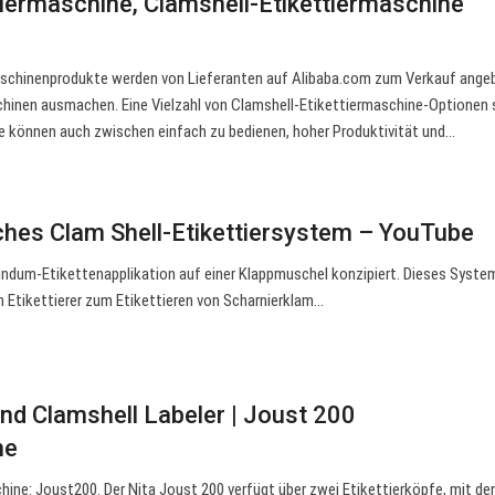
tiermaschine, Clamshell-Etikettiermaschine
aschinenprodukte werden von Lieferanten auf Alibaba.com zum Verkauf ange
chinen ausmachen. Eine Vielzahl von Clamshell-Etikettiermaschine-Optionen
Sie können auch zwischen einfach zu bedienen, hoher Produktivität und…
hes Clam Shell-Etikettiersystem – YouTube
undum-Etikettenapplikation auf einer Klappmuschel konzipiert. Dieses Syste
en Etikettierer zum Etikettieren von Scharnierklam…
nd Clamshell Labeler | Joust 200
ne
hine: Joust200. Der Nita Joust 200 verfügt über zwei Etikettierköpfe, mit de