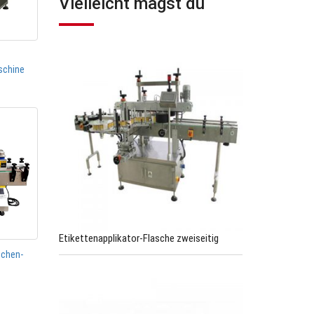
Vielleicht magst du
schine
Etikettenapplikator-Flasche zweiseitig
schen-