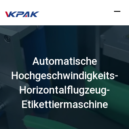
Zum
Inhalt
springen
Automatische
Hochgeschwindigkeits-
Horizontalflugzeug-
Etikettiermaschine