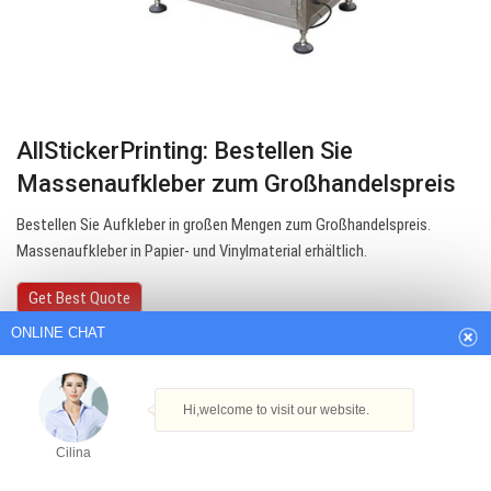
AllStickerPrinting: Bestellen Sie
Massenaufkleber zum Großhandelspreis
Bestellen Sie Aufkleber in großen Mengen zum Großhandelspreis.
ONLINE CHAT
Massenaufkleber in Papier- und Vinylmaterial erhältlich.
Get Best Quote
Hi,welcome to visit our website.
Cilina
How can I help you today?
Cilina