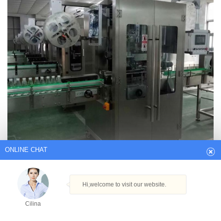
ONLINE CHAT
Hi,welcome to visit our website.
Cilina
How can I help you today?
China Schrumpffolien-Etikettiermaschine,
Schrumpffolienflasche…
Cilina
Home Verpackung & Druck Etikettiermaschine Schrumpffolien-