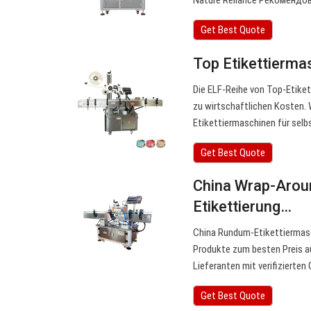
Nature Reliance Рекомендо
Get Best Quote
Top Etikettierm
Die ELF-Reihe von Top-Etike
zu wirtschaftlichen Kosten.
Etikettiermaschinen für selb
Get Best Quote
China Wrap-Arou
Etikettierung…
China Rundum-Etikettiermasc
Produkte zum besten Preis au
Lieferanten mit verifizierten
Get Best Quote