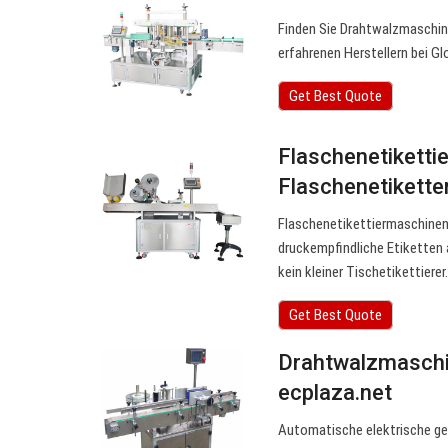
Finden Sie Drahtwalzmaschin
erfahrenen Herstellern bei Gl
Get Best Quote
Flaschenetikettie
Flaschenetikette
Flaschenetikettiermaschinen 
druckempfindliche Etiketten 
kein kleiner Tischetikettierer.
Get Best Quote
Drahtwalzmaschi
ecplaza.net
Automatische elektrische ge