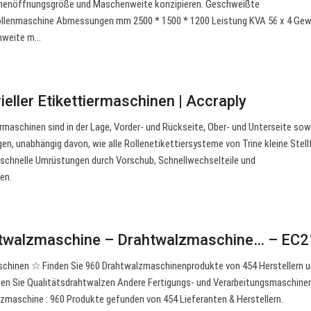
henöffnungsgröße und Maschenweite konzipieren. Geschweißte
llenmaschine Abmessungen mm 2500 * 1500 * 1200 Leistung KVA 56 x 4 Gew
nweite m…
rieller Etikettiermaschinen | Accraply
ermaschinen sind in der Lage, Vorder- und Rückseite, Ober- und Unterseite sow
n, unabhängig davon, wie alle Rollenetikettiersysteme von Trine kleine Stell
schnelle Umrüstungen durch Vorschub, Schnellwechselteile und
en.
twalzmaschine – Drahtwalzmaschine… – EC2
chinen ☆ Finden Sie 960 Drahtwalzmaschinenprodukte von 454 Herstellern 
len Sie Qualitätsdrahtwalzen Andere Fertigungs- und Verarbeitungsmaschinen
maschine : 960 Produkte gefunden von 454 Lieferanten & Herstellern.