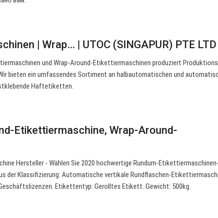
вано вам.
aschinen | Wrap… | UTOC (SINGAPUR) PTE LTD
ttiermaschinen und Wrap-Around-Etikettiermaschinen produziert Produktions
 Wir bieten ein umfassendes Sortiment an halbautomatischen und automatis
stklebende Haftetiketten.
nd-Etikettiermaschine, Wrap-Around-
hine Hersteller - Wählen Sie 2020 hochwertige Rundum-Etikettiermaschinen
s der Klassifizierung: Automatische vertikale Rundflaschen-Etikettiermasch
 Geschäftslizenzen. Etikettentyp: Gerolltes Etikett. Gewicht: 500kg.