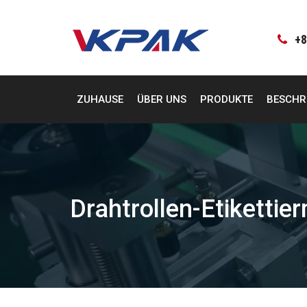
Zum
Inhalt
springen
+8
ZUHAUSE
ÜBER UNS
PRODUKTE
BESCHR
Drahtrollen-Etikettie