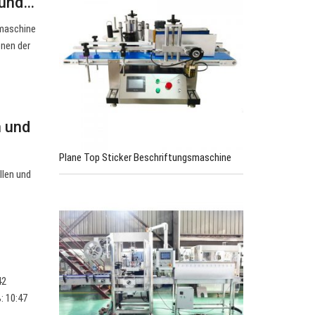
 und…
rmaschine
enen der
n und
Plane Top Sticker Beschriftungsmaschine
llen und
42
: 10:47