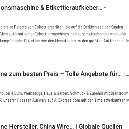
tionsmaschine & Etikettieraufkleber… -
e breite Palette von Etikettiergeräten, die auf die Bedürfnisse der Kunden
eßlich automatischer Etikettiermaschinen, halbautomatischer und manueller
ckempfindliche Etiketten von den kleinsten bis zu den größten Aufträgen au
e zum besten Preis – Tolle Angebote für… |…
omputer & Büro, Werkzeuge, Haus & Garten, Schmuck & Zubehör mit Drahtroll
650 unserer 1 besten Auswahl auf AliExpress.com mit den 1 meistverkauften 
e Hersteller, China Wire… | Globale Quellen