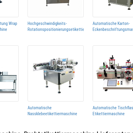
htung Wrap
Hochgeschwindigkeits-
Automatische Karton-
chine
Rotationspositionierungsetikettiermaschine
Eckenbeschriftungsma
Automatische
Automatische Tischfla
Nassklebeetikettiermaschine
Etikettiermaschine