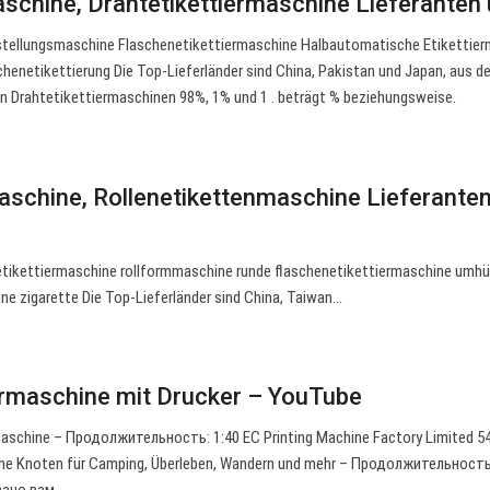
aschine, Drahtetikettiermaschine Lieferanten
stellungsmaschine Flaschenetikettiermaschine Halbautomatische Etikettie
enetikettierung Die Top-Lieferländer sind China, Pakistan und Japan, aus d
n Drahtetikettiermaschinen 98%, 1% und 1 . beträgt % beziehungsweise.
aschine, Rollenetikettenmaschine Lieferante
etikettiermaschine rollformmaschine runde flaschenetikettiermaschine umhü
e zigarette Die Top-Lieferländer sind China, Taiwan…
iermaschine mit Drucker – YouTube
ermaschine – Продолжительность: 1:40 EC Printing Machine Factory Limited 5
che Knoten für Camping, Überleben, Wandern und mehr – Продолжительность