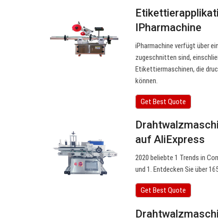
Etikettierapplika
IPharmachine
iPharmachine verfügt über ein
zugeschnitten sind, einschli
Etikettiermaschinen, die dru
können.
Get Best Quote
Drahtwalzmaschin
auf AliExpress
2020 beliebte 1 Trends in C
und 1. Entdecken Sie über 1
Get Best Quote
Drahtwalzmaschin