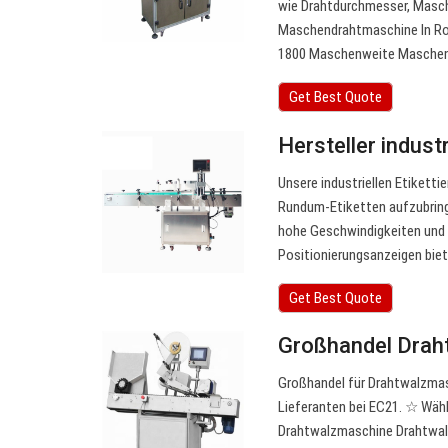
wie Drahtdurchmesser, Masc
Maschendrahtmaschine In Ro
1800 Maschenweite Masche
Get Best Quote
Hersteller indust
Unsere industriellen Etiketti
Rundum-Etiketten aufzubringe
hohe Geschwindigkeiten und 
Positionierungsanzeigen biet
Get Best Quote
Großhandel Drah
Großhandel für Drahtwalzmas
Lieferanten bei EC21. ☆ Wäh
Drahtwalzmaschine Drahtwalz