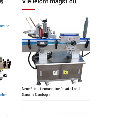
Vielleicht magst du
schine
Neue Etikettiermaschine Private Label
Garcinia Cambogia
schen-