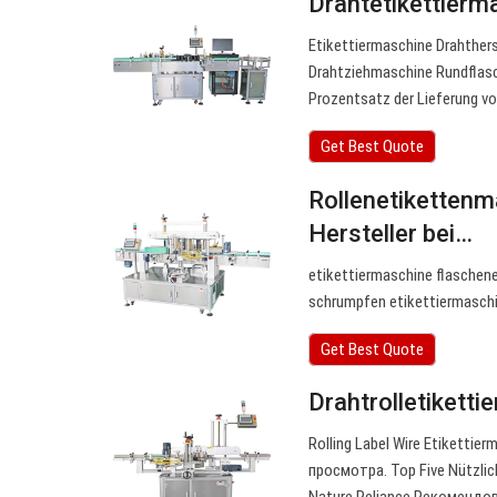
Drahtetikettierm
Etikettiermaschine Drahther
Drahtziehmaschine Rundflasch
Prozentsatz der Lieferung vo
Get Best Quote
Rollenetikettenm
Hersteller bei…
etikettiermaschine flaschen
schrumpfen etikettiermaschin
Get Best Quote
Drahtrolletikett
Rolling Label Wire Etiketti
просмотра. Top Five Nützli