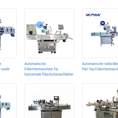
e
Automatische
Automatische selbstkl
r runde
Etikettiermaschine für
Flat-Top-Etikettiermasc
horizontale Fläschchenaufkleber