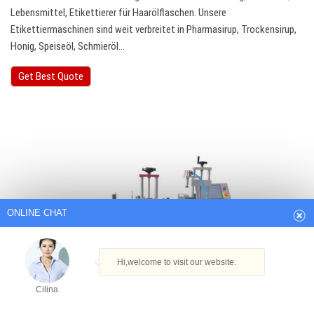
Lebensmittel, Etikettierer für Haarölflaschen. Unsere
Etikettiermaschinen sind weit verbreitet in Pharmasirup, Trockensirup,
Honig, Speiseöl, Schmieröl…
Get Best Quote
ONLINE CHAT
Hi,welcome to visit our website.
Cilina
How can I help you today?
Cilina