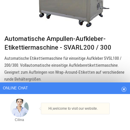
Automatische Ampullen-Aufkleber-
Etikettiermaschine - SVARL200 / 300
Automatische Etikettiermaschine für einseitige Aufkleber SVSL100 /
ONLINE CHAT
200/300. Vollautomatische einseitige Aufkleberetikettiermaschine.
Geeignet zum Aufbringen von Wrap-Around-Etiketten auf verschiedene
runde Behältergrößen.
Hi,welcome to visit our website.
Get Best Quote
Cilina
How can I help you today?
Cilina