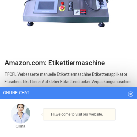
Amazon.com: Etikettiermaschine
ONLINE CHAT
TFCFL Verbesserte manuelle Etikettiermaschine Etikettenapplikator
Flaschenetikettierer Aufkleber Etikettendrucker Verpackungsmaschine
Hi,welcome to visit our website.
mit Griff für runden Glaskunststoff ZONEPACK
Handetikettenapplikator Rundflaschenetikettiermaschine Handliche
Cilina
quadratische runde Etikettiermaschine mit flacher gebogener
How can I help you today?
Oberfläche…
Get Best Quote
Cilina