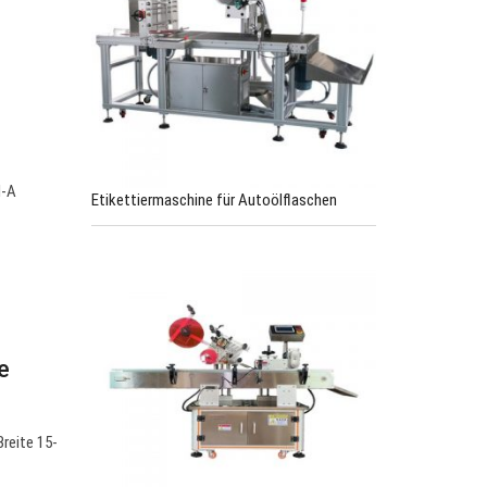
M-A
Etikettiermaschine für Autoölflaschen
e
reite 15-