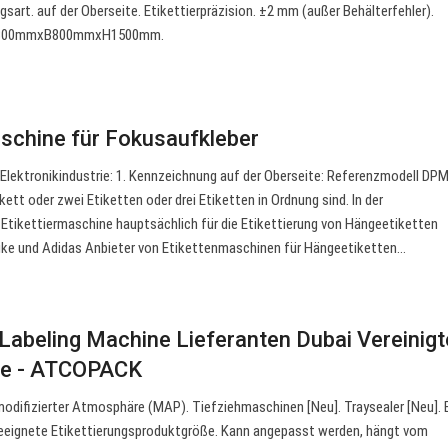
gsart. auf der Oberseite. Etikettierpräzision. ±2 mm (außer Behälterfehler).
L1300mmxB800mmxH1500mm.
schine für Fokusaufkleber
 Elektronikindustrie: 1. Kennzeichnung auf der Oberseite: Referenzmodell DP
kett oder zwei Etiketten oder drei Etiketten in Ordnung sind. In der
e Etikettiermaschine hauptsächlich für die Etikettierung von Hängeetiketten
Nike und Adidas Anbieter von Etikettenmaschinen für Hängeetiketten…
Labeling Machine Lieferanten Dubai Vereinigt
te - ATCOPACK
difizierter Atmosphäre (MAP). Tiefziehmaschinen [Neu]. Traysealer [Neu]. B
eignete Etikettierungsproduktgröße. Kann angepasst werden, hängt vom