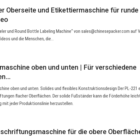
der Oberseite und Etikettiermaschine für runde
meo
beler und Round Bottle Labeling Machine“ von
sales@chinesepacker.com
auf 
Videos und die Menschen, die…
rmaschine oben und unten | Für verschiedene
hen…
hine oben und unten. Solides und flexibles Konstruktionsdesign Der PL-221 
iftungen flacher Oberflächen. Der solide Fußständer kann die Förderhöhe leich
g mit jeder Produktionslinie herzustellen.
chriftungsmaschine für die obere Oberfläch