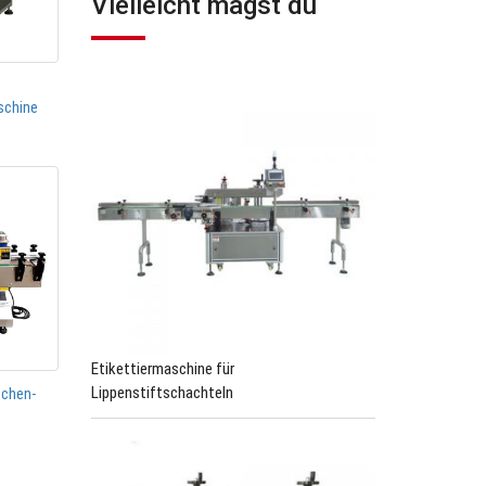
Vielleicht magst du
schine
Etikettiermaschine für
Lippenstiftschachteln
schen-