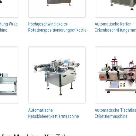
htung Wrap
Hochgeschwindigkeits-
Automatische Karton-
chine
Rotationspositionierungsetikettiermaschine
Eckenbeschriftungsma
Automatische
Automatische Tischfla
Nassklebeetikettiermaschine
Etikettiermaschine