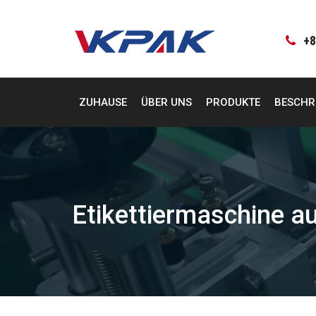
Zum
Inhalt
springen
+8
ZUHAUSE
ÜBER UNS
PRODUKTE
BESCHR
Etikettiermaschine a