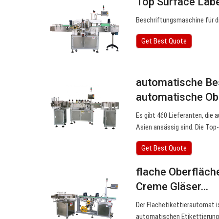
Top Surface Labe
Beschriftungsmaschine für d
Get Best Quote
automatische Bes
automatische Ob
Es gibt 460 Lieferanten, die
Asien ansässig sind. Die Top-
Get Best Quote
flache Oberfläch
Creme Gläser…
Der Flachetikettierautomat i
automatischen Etikettierung 