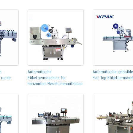
e
Automatische
Automatische selbstkl
r runde
Etikettiermaschine für
Flat-Top-Etikettiermasc
horizontale Fläschchenaufkleber