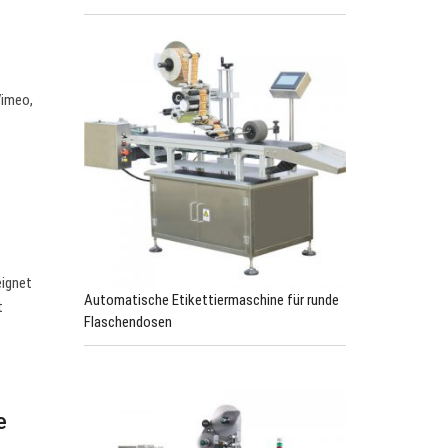
Vimeo,
eignet
Automatische Etikettiermaschine für runde
t
Flaschendosen
e