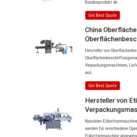
Kundenprodukt ab.
Get Best Quote
China Oberfläch
Oberflächenbesc
Hersteller von Oberflächenbe
Oberflächenbeschriftungsmasc
Verpackungsmaschinen, Lief
aus.
Get Best Quote
Hersteller von E
Verpackungsmas
Nassleim-Etikettiermaschine
werden für verschiedene Ope
Etikettiermaschine angewende