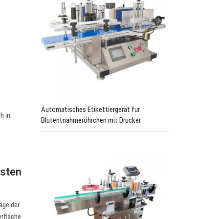
Automatisches Etikettiergerät für
h in
Blutentnahmeröhrchen mit Drucker
isten
age der
erfläche