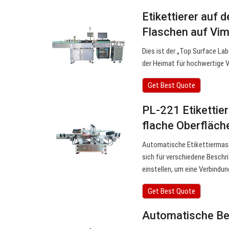
Etikettierer auf 
Flaschen auf Vi
Dies ist der „Top Surface La
der Heimat für hochwertige 
Get Best Quote
PL-221 Etikettie
flache Oberfläc
Automatische Etikettiermasc
sich für verschiedene Beschr
einstellen, um eine Verbindun
Get Best Quote
Automatische Bes