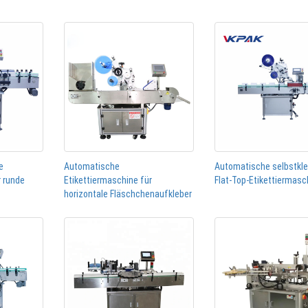
e
Automatische
Automatische selbstkl
r runde
Etikettiermaschine für
Flat-Top-Etikettiermasc
horizontale Fläschchenaufkleber