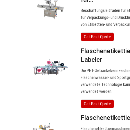
Beschaffungsleitfaden für E
für Verpackungs- und Drucklie
von Etiketten- und Verpacku
Get Best Quote
Flaschenetiketti
Labeler
Die PET-Getränkekennzeichnun
Flaschenwasser- und Sportge
verwendete Technologie kann 
verwendet werden.
Get Best Quote
Flaschenetiketti
Flaschenetikettiermaschinen.