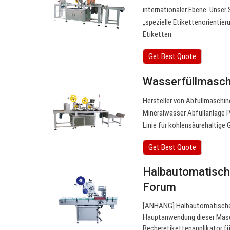
internationaler Ebene. Unser
„spezielle Etikettenorientie
Etiketten.
Get Best Quote
Wasserfüllmasch
Hersteller von Abfüllmaschi
Mineralwasser Abfüllanlage P
Linie für kohlensäurehaltig
Get Best Quote
Halbautomatische
Forum
[ANHANG] Halbautomatische 
Hauptanwendung dieser Masch
Becheretikettenapplikator fü