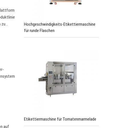
Plattform
oduktlinie
n zu…
Hochgeschwindigkeits-Etikettiermaschine
für runde Flaschen
er-
nensystem
Etikettiermaschine für Tomatenmarmelade
en auf