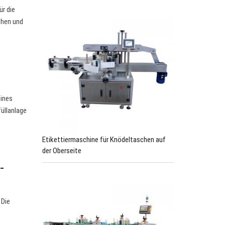
r die
chen und
eines
üllanlage
Etikettiermaschine für Knödeltaschen auf
der Oberseite
-
 Die