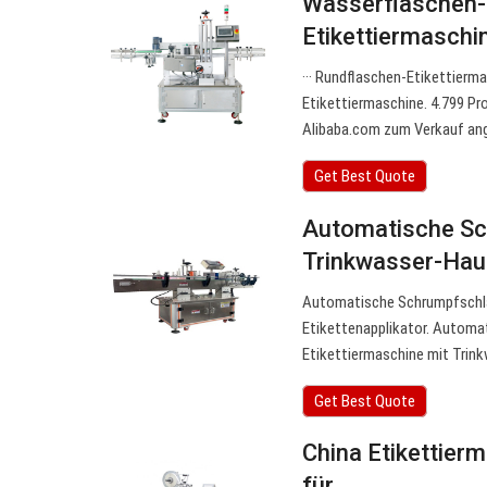
Wasserflaschen-
Etikettiermasch
··· Rundflaschen-Etikettier
Etikettiermaschine. 4.799 P
Alibaba.com zum Verkauf an
Get Best Quote
Automatische Sc
Trinkwasser-Hau
Automatische Schrumpfschla
Etikettenapplikator. Automat
Etikettiermaschine mit Trin
Get Best Quote
China Etikettier
für…