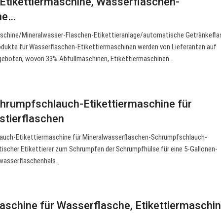
Etikettiermaschine, Wasserflaschen-
ine…
maschine/Mineralwasser-Flaschen-Etikettieranlage/automatische Getränkefl
rodukte für Wasserflaschen-Etikettiermaschinen werden von Lieferanten auf
geboten, wovon 33% Abfüllmaschinen, Etikettiermaschinen…
hrumpfschlauch-Etikettiermaschine für
stierflaschen
uch-Etikettiermaschine für Mineralwasserflaschen-Schrumpfschlauch-
ischer Etikettierer zum Schrumpfen der Schrumpfhülse für eine 5-Gallonen-
kwasserflaschenhals.
maschine für Wasserflasche, Etikettiermaschi