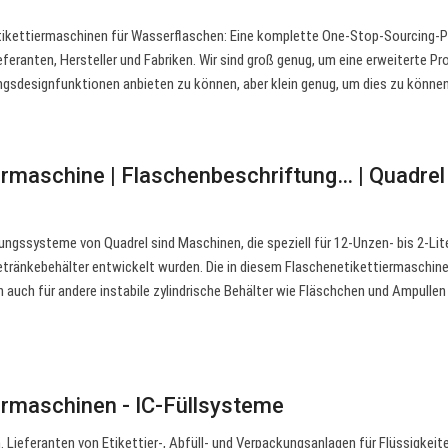
tikettiermaschinen für Wasserflaschen: Eine komplette One-Stop-Sourcing-
feranten, Hersteller und Fabriken. Wir sind groß genug, um eine erweiterte Pr
ngsdesignfunktionen anbieten zu können, aber klein genug, um dies zu könne
ermaschine | Flaschenbeschriftung… | Quadrel
gssysteme von Quadrel sind Maschinen, die speziell für 12-Unzen- bis 2-Lit
tränkebehälter entwickelt wurden. Die in diesem Flaschenetikettiermaschi
auch für andere instabile zylindrische Behälter wie Fläschchen und Ampullen
ermaschinen - IC-Füllsysteme
 Lieferanten von Etikettier-, Abfüll- und Verpackungsanlagen für Flüssigkeit