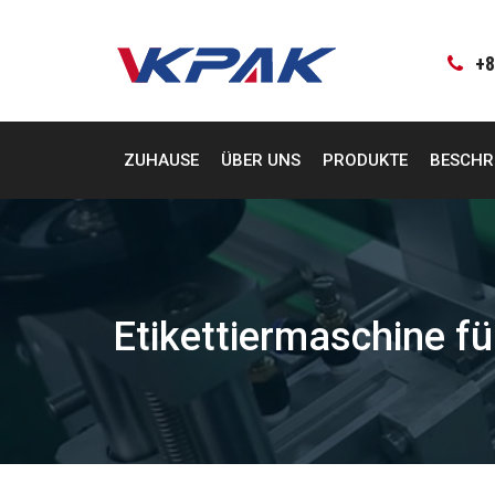
Zum
Inhalt
springen
+8
ZUHAUSE
ÜBER UNS
PRODUKTE
BESCHR
Etikettiermaschine f