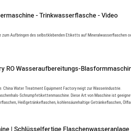
tiermaschine - Trinkwasserflasche - Video
e zum Aufbringen des selbstklebenden Etiketts auf Mineralwasserflaschen o
tory RO Wasseraufbereitungs-Blasformmaschi
. China Water Treatment Equipment Factory neigt zur Wasserindustrie.
schenhals-Schrumpfetikettenmaschine. Diese Art von Maschine ist geeignet
erflaschen, Heißgetränkeflaschen, kohlensäurehaltige Getränkeflaschen, Ölfl
ne | Schlüsselfertige Flaschenwasseranlage