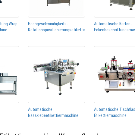
htung Wrap
Hochgeschwindigkeits-
Automatische Karton-
chine
Rotationspositionierungsetikettiermaschine
Eckenbeschriftungsma
Automatische
Automatische Tischfla
Nassklebeetikettiermaschine
Etikettiermaschine