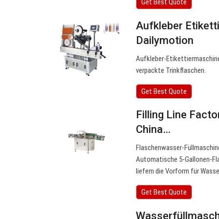
Get Best Quote
Aufkleber Etiket
Dailymotion
Aufkleber-Etikettiermaschin
verpackte Trinkflaschen.
Get Best Quote
Filling Line Fac
China…
Flaschenwasser-Füllmaschine
Automatische 5-Gallonen-Fla
liefern die Vorform für Wass
Get Best Quote
Wasserfüllmaschi