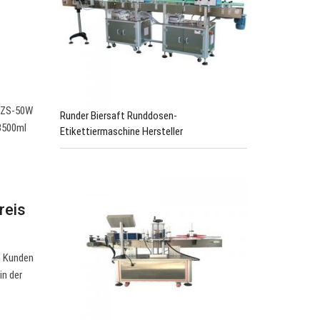
N ZS-50W
Runder Biersaft Runddosen-
3500ml
Etikettiermaschine Hersteller
reis
n Kunden
in der