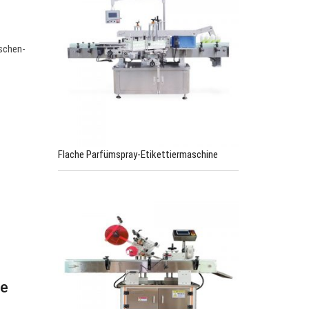
aschen-
Flache Parfümspray-Etikettiermaschine
ne