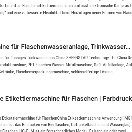
 Sortiment an Flaschenetikettiermaschinen umfasst elektronische Kameras fü
rung“ und eine verbesserte Flexibilität beim Hinzufügen neuer Formen von Flas
ine für Flaschenwasseranlage, Trinkwasser…
nen für flüssiges Trinkwasser aus China SHEENSTAR Technology Ltd. China R
roduktionslinie, PET-Flaschen Wasser Abfüllmaschine, Saft Abfüllanlage, Abf
e Getränke, Flaschenverpackungsmaschine, schlüsselfertige Lösung…
 Etikettiermaschine für Flaschen | Farbdruck
Etikettiermaschine für FlaschenChina Etikettiermaschine Anwendung [IMG]
ine ist das Bedrucken von Bierflaschen, Getränkeflaschen und Wasserglas,
r Flaschen. HC-BLM ist ein fortschrittliches Modell. Es kann ein oder zwei …