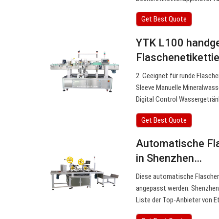
Get Best Quote
YTK L100 handge
Flaschenetiketti
2. Geeignet für runde Flasch
Sleeve Manuelle Mineralwass
Digital Control Wassergeträn
Get Best Quote
Automatische Fl
in Shenzhen…
Diese automatische Flaschen
angepasst werden. Shenzhen A
Liste der Top-Anbieter von 