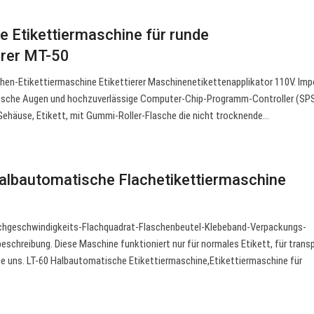
 Etikettiermaschine für runde
erer MT-50
en-Etikettiermaschine Etikettierer Maschinenetikettenapplikator 110V. Imp
gische Augen und hochzuverlässige Computer-Chip-Programm-Controller (SP
Gehäuse, Etikett, mit Gummi-Roller-Flasche die nicht trocknende…
lbautomatische Flachetikettiermaschine
geschwindigkeits-Flachquadrat-Flaschenbeutel-Klebeband-Verpackungs-
eschreibung. Diese Maschine funktioniert nur für normales Etikett, für trans
Sie uns. LT-60 Halbautomatische Etikettiermaschine,Etikettiermaschine für