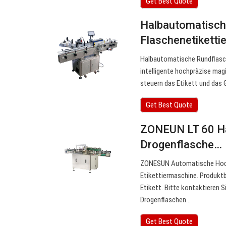
Get Best Quote
Halbautomatische
Flaschenetiketti
Halbautomatische Rundflasch
intelligente hochpräzise ma
steuern das Etikett und das 
Get Best Quote
ZONEUN LT 60 Ha
Drogenflasche…
ZONESUN Automatische Hoch
Etikettiermaschine. Produktb
Etikett. Bitte kontaktieren 
Drogenflaschen…
Get Best Quote