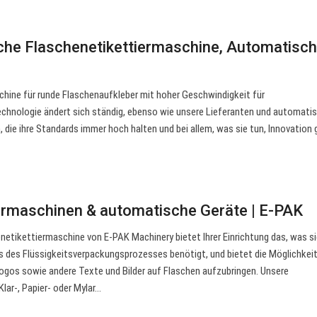
che Flaschenetikettiermaschine, Automatisc
hine für runde Flaschenaufkleber mit hoher Geschwindigkeit für
echnologie ändert sich ständig, ebenso wie unsere Lieferanten und automati
 die ihre Standards immer hoch halten und bei allem, was sie tun, Innovation 
ermaschinen & automatische Geräte | E-PAK
netikettiermaschine von E-PAK Machinery bietet Ihrer Einrichtung das, was si
s des Flüssigkeitsverpackungsprozesses benötigt, und bietet die Möglichkeit
ogos sowie andere Texte und Bilder auf Flaschen aufzubringen. Unsere
lar-, Papier- oder Mylar…