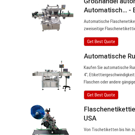
Großhandel autom
Automatisch… -
Automatische Flaschenetiket
zweiseitige Flaschenetiketti
Get Best Quote
Automatische Run
Kaufen Sie automatische Run
4″; Etikettiergeschwindigkei
Flaschen oder andere gängige 
Get Best Quote
Flaschenetiketti
USA
Von Tischetiketten bis hin 