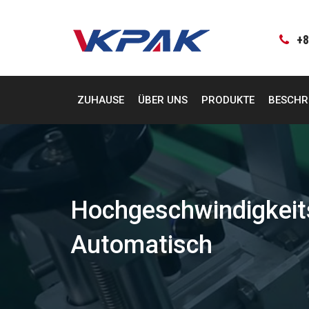
Zum
Inhalt
springen
+8
ZUHAUSE
ÜBER UNS
PRODUKTE
BESCHR
Hochgeschwindigkeits
Automatisch