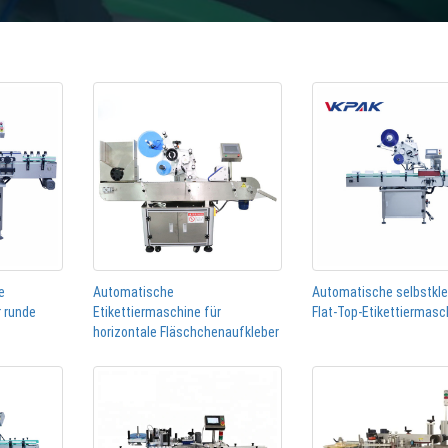
e
Automatische
Automatische selbstkl
r runde
Etikettiermaschine für
Flat-Top-Etikettiermasc
horizontale Fläschchenaufkleber