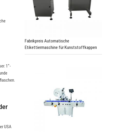
sche
Fabrikpreis Automatische
Etikettiermaschine für Kunststoffkappen
r. 1″-
runde
flaschen.
der
der USA