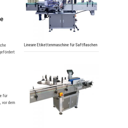
he
Lineare Etikettenmaschine für Saftflaschen
sche
gefördert
e für
, vor dem