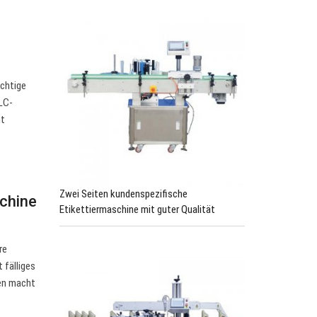
ichtige
LC-
ht
Zwei Seiten kundenspezifische
chine
Etikettiermaschine mit guter Qualität
re
 fälliges
een macht