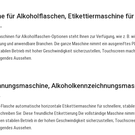
e für Alkoholflaschen, Etikettiermaschine für
…
aschinen für Alkoholflaschen-Optionen steht Ihnen zur Verfügung, wie z. B. w
ng und anwendbare Branchen. Die ganze Maschine nimmt ein ausgereiftes P
tabilen Betrieb mit hoher Geschwindigkeit sicherzustellen; Touchscreen mac
agendes Aussehen.
hnungsmaschine, Alkoholkennzeichnungsmas
…
n-Flasche automatische horizontale Etikettiermaschine für schnellere, stabile
chreiben Sie: Diese freundliche Etikettierung Die vollständige Maschine nimmt
en stabilen Betrieb in der hohen Geschwindigkeit sicherzustellen; Touchscr
agendes Aussehen.