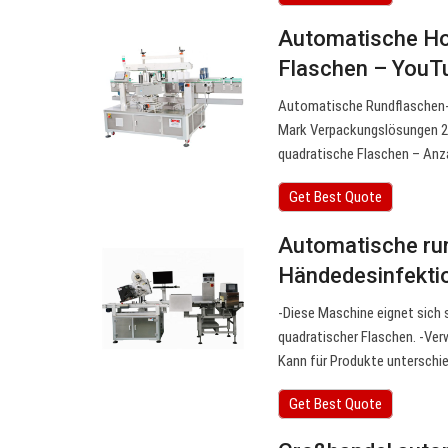
Automatische Ho
Flaschen – YouT
Automatische Rundflaschen-
Mark Verpackungslösungen 23
quadratische Flaschen – Anza
Get Best Quote
Automatische run
Händedesinfekti
-Diese Maschine eignet sich s
quadratischer Flaschen. -Ver
Kann für Produkte unterschi
Get Best Quote