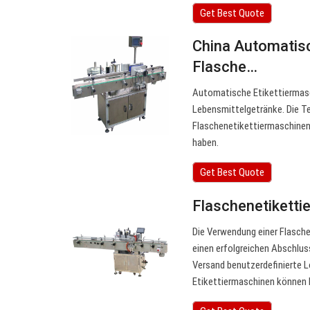
Get Best Quote
China Automatis
Flasche…
Automatische Etikettiermasc
Lebensmittelgetränke. Die T
Flaschenetikettiermaschinen,
haben.
Get Best Quote
Flaschenetiketti
Die Verwendung einer Flasche
einen erfolgreichen Abschlus
Versand benutzerdefinierte L
Etikettiermaschinen können K