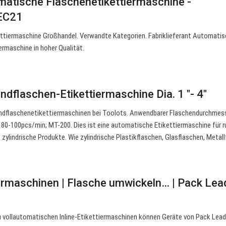
atische Flaschenetikettiermaschine -
 EC21
tiermaschine Großhandel. Verwandte Kategorien. Fabriklieferant Automati
ermaschine in hoher Qualität.
dflaschen-Etikettiermaschine Dia. 1 "- 4"
dflaschenetikettiermaschinen bei Toolots. Anwendbarer Flaschendurchmesse
t 80-100pcs/min; MT-200. Dies ist eine automatische Etikettiermaschine für 
zylindrische Produkte. Wie zylindrische Plastikflaschen, Glasflaschen, Metall
ermaschinen | Flasche umwickeln… | Pack Lea
zu vollautomatischen Inline-Etikettiermaschinen können Geräte von Pack Lea