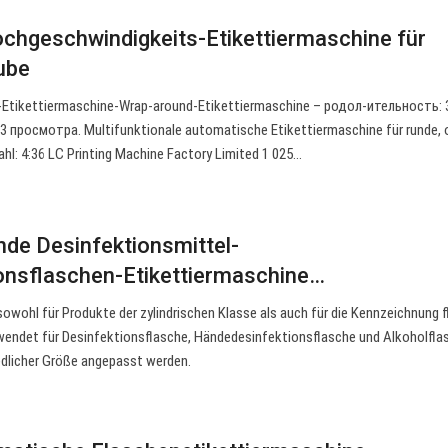
chgeschwindigkeits-Etikettiermaschine für
ube
Etikettiermaschine-Wrap-around-Etikettiermaschine – родол-ительность: 3
 просмотра. Multifunktionale automatische Etikettiermaschine für runde, o
hl: 4:36 LC Printing Machine Factory Limited 1 025…
de Desinfektionsmittel-
onsflaschen-Etikettiermaschine…
owohl für Produkte der zylindrischen Klasse als auch für die Kennzeichnung f
wendet für Desinfektionsflasche, Händedesinfektionsflasche und Alkoholflas
edlicher Größe angepasst werden.