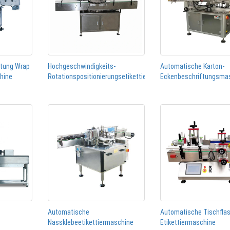
htung Wrap
Hochgeschwindigkeits-
Automatische Karton-
chine
Rotationspositionierungsetikettiermaschine
Eckenbeschriftungsma
Automatische
Automatische Tischfla
Nassklebeetikettiermaschine
Etikettiermaschine