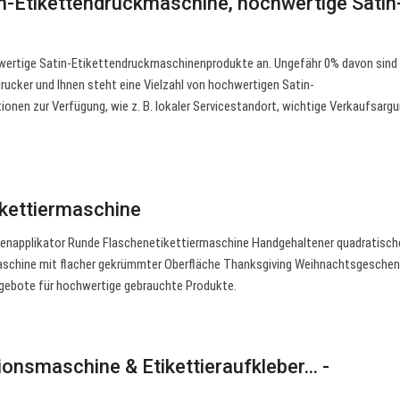
n-Etikettendruckmaschine, hochwertige Satin
wertige Satin-Etikettendruckmaschinenprodukte an. Ungefähr 0% davon sind
drucker und Ihnen steht eine Vielzahl von hochwertigen Satin-
onen zur Verfügung, wie z. B. lokaler Servicestandort, wichtige Verkaufsar
kettiermaschine
napplikator Runde Flaschenetikettiermaschine Handgehaltener quadratisch
maschine mit flacher gekrümmter Oberfläche Thanksgiving Weihnachtsgesche
ebote für hochwertige gebrauchte Produkte.
tionsmaschine & Etikettieraufkleber… -