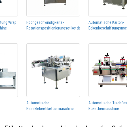
htung Wrap
Hochgeschwindigkeits-
Automatische Karton-
chine
Rotationspositionierungsetikettiermaschine
Eckenbeschriftungsma
Automatische
Automatische Tischfla
Nassklebeetikettiermaschine
Etikettiermaschine