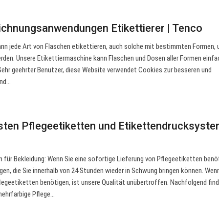
ichnungsanwendungen Etikettierer | Tenco
nn jede Art von Flaschen etikettieren, auch solche mit bestimmten Formen, 
rden. Unsere Etikettiermaschine kann Flaschen und Dosen aller Formen einfa
Sehr geehrter Benutzer, diese Website verwendet Cookies zur besseren und
und…
esten Pflegeetiketten und Etikettendrucksyst
 für Bekleidung: Wenn Sie eine sofortige Lieferung von Pflegeetiketten benö
agen, die Sie innerhalb von 24 Stunden wieder in Schwung bringen können. Wen
egeetiketten benötigen, ist unsere Qualität unübertroffen. Nachfolgend find
 mehrfarbige Pflege…