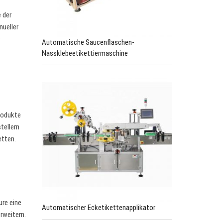
 der
nueller
s
Automatische Saucenflaschen-
Nassklebeetikettiermaschine
rodukte
tellern
etten.
ure eine
Automatischer Ecketikettenapplikator
rweitern.