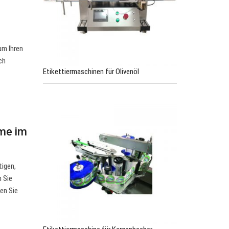
um Ihren
ch
Etikettiermaschinen für Olivenöl
eme im
tigen,
n Sie
en Sie