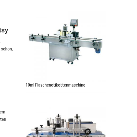
tsy
t
s schön,
10ml Flaschenetikettenmaschine
ern
sten