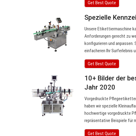
Get Best Quote
Spezielle Kennze
Unsere Etikettiermaschine ka
Anforderungen gerecht zu we
konfigurieren und anpassen. 
einfacheren Ihr Surferlebnis 
Get Best Quote
10+ Bilder der b
Jahr 2020
Vorgedruckte Pflegeetiketten
haben wir spezielle Kleinaufl
hochwertige vorgedruckte Pfl
repräsentative Beispiele für
Get Best Quote