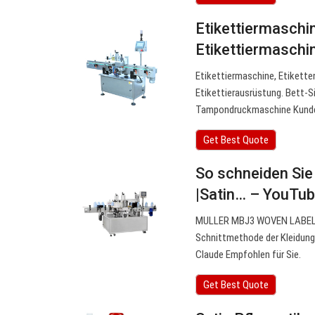
Etikettiermaschin
Etikettiermaschi
Etikettiermaschine, Etikette
Etikettierausrüstung. Bett
Tampondruckmaschine Kunde
Get Best Quote
So schneiden Sie 
|Satin… – YouTu
MULLER MBJ3 WOVEN LABEL MAC
Schnittmethode der Kleidung
Claude Empfohlen für Sie.
Get Best Quote