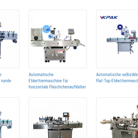
e
Automatische
Automatische selbstkl
r runde
Etikettiermaschine für
Flat-Top-Etikettiermasc
horizontale Fläschchenaufkleber