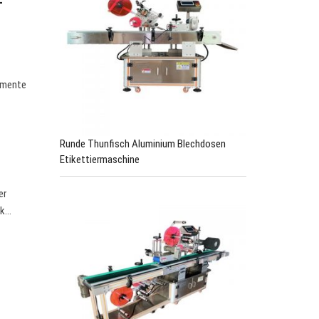
-
gumente
Runde Thunfisch Aluminium Blechdosen
Etikettiermaschine
er
nk…