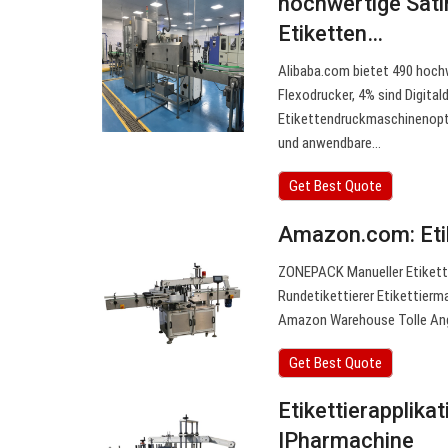
hochwertige Sati
Etiketten…
Alibaba.com bietet 490 hoch
Flexodrucker, 4% sind Digital
Etikettendruckmaschinenopti
und anwendbare…
Get Best Quote
Amazon.com: Eti
ZONEPACK Manueller Etikette
Rundetikettierer Etikettier
Amazon Warehouse Tolle Ang
Get Best Quote
Etikettierapplika
IPharmachine