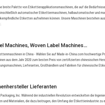
e breite Palette von Etikettierapplikationsmaschinen, die auf die Bedürfnisse
einschließlich automatischer Etikettiermaschinen, halbautomatischer und ma
uckempfindliche Etiketten aufnehmen können. Unsere Maschinen bestehen au
.
el Machines, Woven Label Machines…
kettenmaschinen in China - Wählen Sie auf Made-in-China.com hochwertige P
en aus dem Jahr 2020 zum besten Preis von zertifizierten chinesischen Hers
tungsmaschinen, Lieferanten, Großhändlern und Fabriken für chinesische Etik
nenhersteller Lieferanten
Packaging, Inc. Während der industriellen Revolution entwickelten die Ingenie
 und Materialien, die dazu beitrugen, den Umfang der Etikettierindustrie zu e