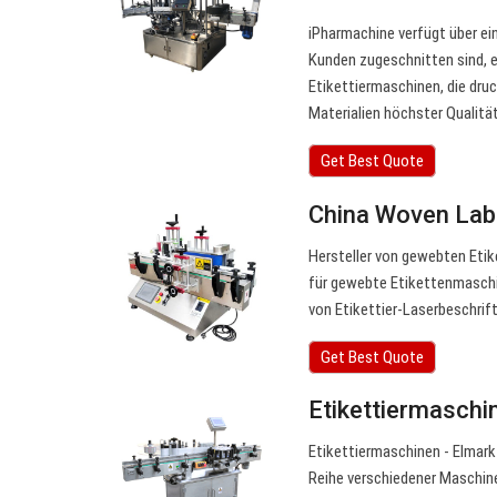
iPharmachine verfügt über ein
Kunden zugeschnitten sind, 
Etikettiermaschinen, die dr
Materialien höchster Qualität
Get Best Quote
China Woven Lab
Hersteller von gewebten Eti
für gewebte Etikettenmaschin
von Etikettier-Laserbeschrif
Get Best Quote
Etikettiermaschi
Etikettiermaschinen - Elmark 
Reihe verschiedener Maschinen