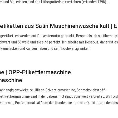
en und Materialien sind das Lithografiedruckverfahren (erfunden 1798)…
etiketten aus Satin Maschinenwäsche kalt | E
geetiketten werden auf Polyestersatin gedruckt. Besser als ich sie überhaup
chwarz und 50 weiß und sie sind perfekt. Ich arbeite mit Dessous, daher ist e
, keine Ecken und Kanten haben und sehr hochwertig wirken.
ne | OPP-Etikettiermaschine |
maschine
nabhängig entwickelte Hülsen-Etikettiermaschine, Schmelzklebstoff-
tikettiermaschine sind in der Lebensmittelindustrie weit verbreitet. Wir förd
nservice, Professionalität", um den Kunden die höchste Qualität und den be