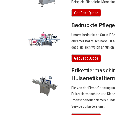
Beispiele für solche Maschin
Get Best Quote
Bedruckte Pflege
Unsere bedruckten Satin-Pfle
erwartet hatte! Ich habe 50 s
dass sie sich weich anfühlen
Get Best Quote
Etikettiermaschi
Hülsenetikettier
Die von der Firma Consung u
Etikettiermaschine und Klebee
"menschenorientierten Kunde
Service zu bieten, um…