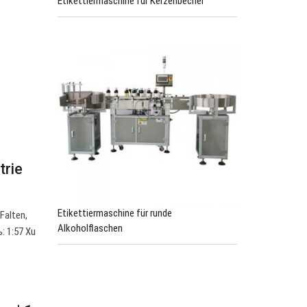
Etikettiermaschine für Kerzenbecher
trie
Etikettiermaschine für runde
Falten,
Alkoholflaschen
: 1:57 Xu