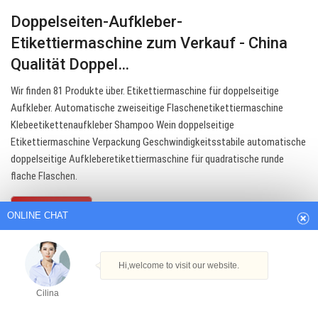
Doppelseiten-Aufkleber-
Etikettiermaschine zum Verkauf - China
Qualität Doppel…
Wir finden 81 Produkte über. Etikettiermaschine für doppelseitige
Aufkleber. Automatische zweiseitige Flaschenetikettiermaschine
Klebeetikettenaufkleber Shampoo Wein doppelseitige
Etikettiermaschine Verpackung Geschwindigkeitsstabile automatische
ONLINE CHAT
doppelseitige Aufkleberetikettiermaschine für quadratische runde
flache Flaschen.
Hi,welcome to visit our website.
Get Best Quote
Cilina
How can I help you today?
Cilina