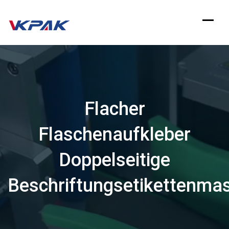
Zum
Inhalt
springen
Flacher
Flaschenaufkleber
Doppelseitige
Beschriftungsetikettenma