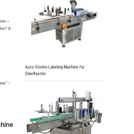
0 mm ~
len? A:
Auto Sticker Labeling Machine für
Glasflasche
nie“ –
–
chine