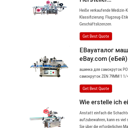
Heiße verkaufende Medizin-K
Klassifizierung: Flugzeug-Eti
Geschäftslizenzen.
Get Best Quote
EBayаталог маш
eBay.com (еБей)
ашинка для самокруток P
самокруток ZEN 79MM 1 1/
Get Best Quote
Wie erstelle ich 
Anstatt einfach die Schachte
aufzubewahren, kann es viel s
Sie über die erforderlichen 