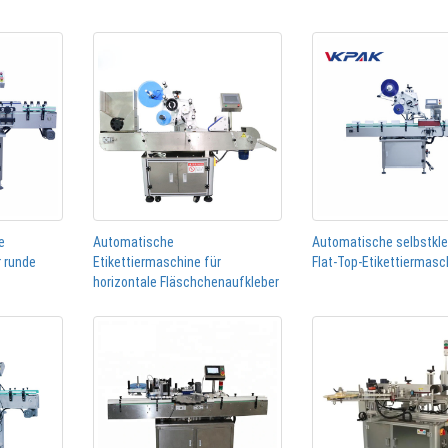
e
Automatische
Automatische selbstkl
r runde
Etikettiermaschine für
Flat-Top-Etikettiermasc
horizontale Fläschchenaufkleber