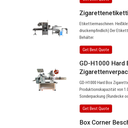
Zigarettenetiket
Etikettiermaschinen. Heißkle
druckempfindlich) Der Etikett
Behälter.
Get Best Quote
GD-H1000 Hard B
Zigarettenverpa
GD-H1000 Hard Box Zigaretten
Produktionskapazität von 1
Sonderpackung (Rundecke ode
Get Best Quote
Box Corner Besch