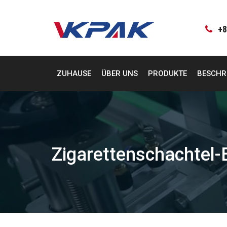
Zum
Inhalt
springen
+8
ZUHAUSE
ÜBER UNS
PRODUKTE
BESCHR
Zigarettenschachtel