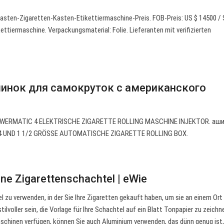
asten-Zigaretten-Kasten-Etikettiermaschine-Preis. FOB-Preis: US $ 14500 / 
kettiermaschine. Verpackungsmaterial: Folie. Lieferanten mit verifizierten
инок для самокруток с американского
OWERMATIC 4 ELEKTRISCHE ZIGARETTE ROLLING MASCHINE INJEKTOR. аши
4 UND 1 1/2 GRÖSSE AUTOMATISCHE ZIGARETTE ROLLING BOX.
eine Zigarettenschachtel | eWie
l zu verwenden, in der Sie Ihre Zigaretten gekauft haben, um sie an einem Ort
tilvoller sein, die Vorlage für Ihre Schachtel auf ein Blatt Tonpapier zu zeich
Maschinen verfügen, können Sie auch Aluminium verwenden, das dünn genug ist