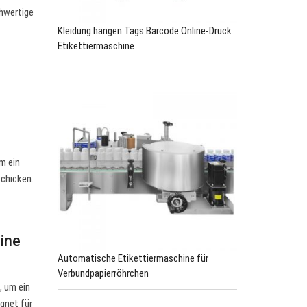
hwertige
Kleidung hängen Tags Barcode Online-Druck
Etikettiermaschine
m ein
schicken.
ine
Automatische Etikettiermaschine für
Verbundpapierröhrchen
, um ein
gnet für