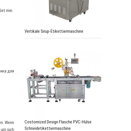
Set min.
Vertikale Sirup-Etikettiermaschine
нка для
Costomized Design Flasche PVC-Hülse
nen. Wenn
Schneidetikettiermaschine
, um sich