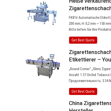
Heiße verkaufend
Zigarettenschac
FK816 Automatische Etiketti
200 mm; H: 0,2 mm ~ 150 mm.
Bitte liefern Sie Ihre Produk
Get Best Quote
Zigarettenschach
Etikettierer – Y
„Round Corner“ „Slims Zigar
Anzahl: 1:37 Orchid Tobacco 
Продолжительность: 3:34 Ni
Get Best Quote
China Zigarette
Hersteller…