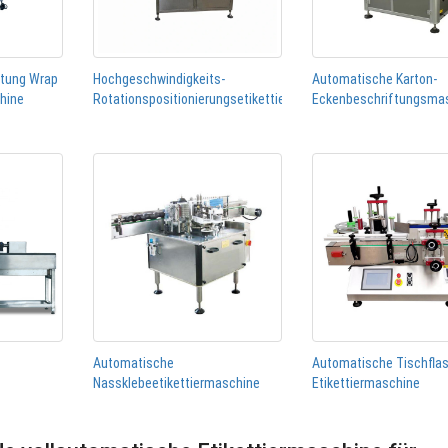
htung Wrap
Hochgeschwindigkeits-
Automatische Karton-
chine
Rotationspositionierungsetikettiermaschine
Eckenbeschriftungsma
Automatische
Automatische Tischfla
Nassklebeetikettiermaschine
Etikettiermaschine