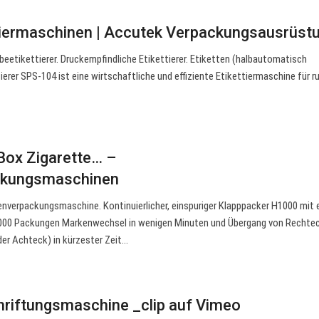
tiermaschinen | Accutek Verpackungsausrüst
beetikettierer. Druckempfindliche Etikettierer. Etiketten (halbautomatisch
ierer SPS-104 ist eine wirtschaftliche und effiziente Etikettiermaschine für r
ox Zigarette… –
ckungsmaschinen
verpackungsmaschine. Kontinuierlicher, einspuriger Klapppacker H1000 mit 
.000 Packungen Markenwechsel in wenigen Minuten und Übergang von Rechtec
r Achteck) in kürzester Zeit…
riftungsmaschine _clip auf Vimeo