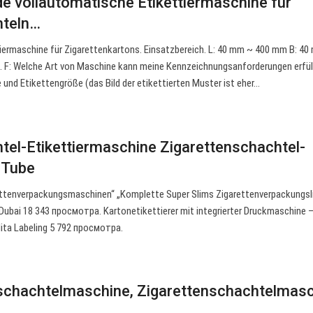
e vollautomatische Etikettiermaschine für
hteln…
ermaschine für Zigarettenkartons. Einsatzbereich. L: 40 mm ~ 400 mm B: 4
 F: Welche Art von Maschine kann meine Kennzeichnungsanforderungen erfül
te und Etikettengröße (das Bild der etikettierten Muster ist eher…
tel-Etikettiermaschine Zigarettenschachtel-
ouTube
ettenverpackungsmaschinen“ „Komplette Super Slims Zigarettenverpackungsli
Dubai 18 343 просмотра. Kartonetikettierer mit integrierter Druckmaschine 
ta Labeling 5 792 просмотра.
nschachtelmaschine, Zigarettenschachtelmas