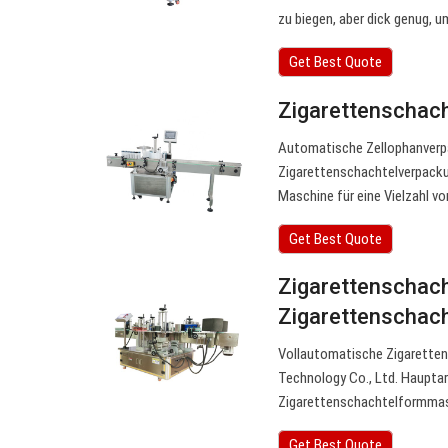
zu biegen, aber dick genug, u
Get Best Quote
Zigarettenschac
Automatische Zellophanverp
Zigarettenschachtelverpacku
Maschine für eine Vielzahl v
Get Best Quote
Zigarettenschac
Zigarettenschach
Vollautomatische Zigaretten
Technology Co., Ltd. Haupta
Zigarettenschachtelformmas
Get Best Quote