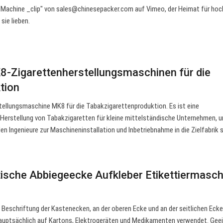
g Machine _clip" von
sales@chinesepacker.com
auf Vimeo, der Heimat für hoc
sie lieben.
8-Zigarettenherstellungsmaschinen für die
tion
rstellungsmaschine MK8 für die Tabakzigarettenproduktion. Es ist eine
Herstellung von Tabakzigaretten für kleine mittelständische Unternehmen, u
en Ingenieure zur Maschineninstallation und Inbetriebnahme in die Zielfabrik 
sche Abbiegeecke Aufkleber Etikettiermasch
 Beschriftung der Kastenecken, an der oberen Ecke und an der seitlichen Ecke
hauptsächlich auf Kartons, Elektrogeräten und Medikamenten verwendet. Geei