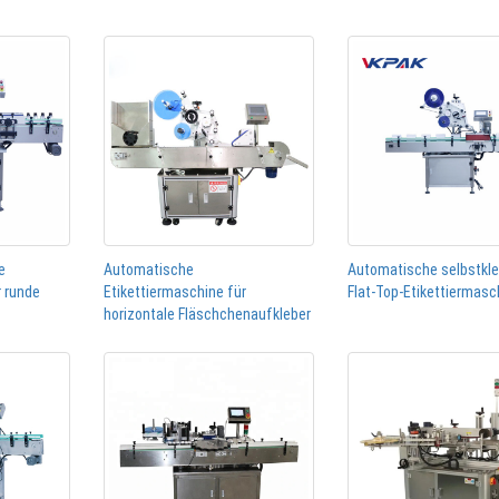
e
Automatische
Automatische selbstkl
r runde
Etikettiermaschine für
Flat-Top-Etikettiermasc
horizontale Fläschchenaufkleber