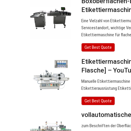
Boxoberflächen-E
Etikettiermasch
Eine Vielzahl von Etikettierm
Servicestandort, wichtige Ve
Etikettiermaschine für flach
Get Best Quote
Etikettiermaschin
Flasche] – YouT
Manuelle Etikettiermaschine
Etikettierausrüstung Etikett
Get Best Quote
vollautomatische
zum Beschriften der Oberfläc