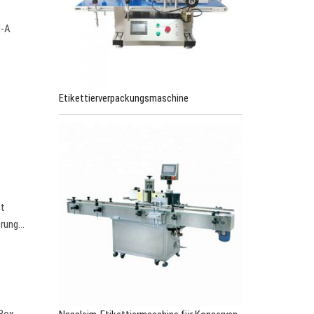
M-A
Etikettierverpackungsmaschine
it
erung…