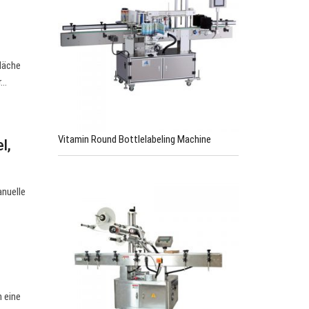
läche
r…
Vitamin Round Bottlelabeling Machine
l,
anuelle
 eine