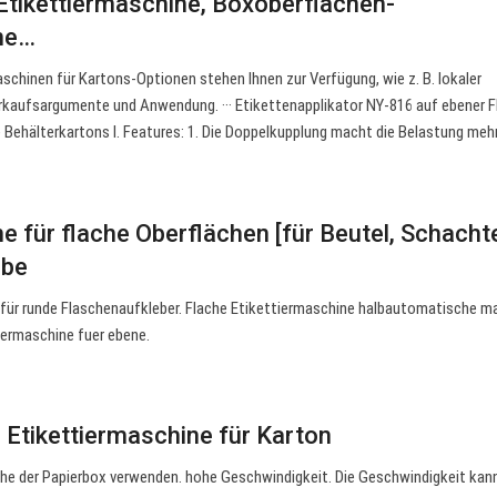
tikettiermaschine, Boxoberflächen-
ine…
aschinen für Kartons-Optionen stehen Ihnen zur Verfügung, wie z. B. lokaler
rkaufsargumente und Anwendung. ··· Etikettenapplikator NY-816 auf ebener F
e Behälterkartons Ⅰ. Features: 1. Die Doppelkupplung macht die Belastung meh
e für flache Oberflächen [für Beutel, Schachte
ube
 für runde Flaschenaufkleber. Flache Etikettiermaschine halbautomatische m
iermaschine fuer ebene.
 Etikettiermaschine für Karton
he der Papierbox verwenden. hohe Geschwindigkeit. Die Geschwindigkeit kann