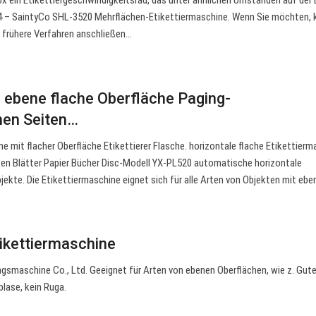
ox ein Etikettiergeschwindigkeitsrad, das unter ähnlichen Umständen auf der
34 – SaintyCo SHL-3520 Mehrflächen-Etikettiermaschine. Wenn Sie möchten,
 frühere Verfahren anschließen…
 ebene flache Oberfläche Paging-
nen Seiten…
ne mit flacher Oberfläche Etikettierer Flasche. horizontale flache Etikettier
ten Blätter Papier Bücher Disc-Modell YX-PL520 automatische horizontale
bjekte. Die Etikettiermaschine eignet sich für alle Arten von Objekten mit eb
ikettiermaschine
maschine Co., Ltd. Geeignet für Arten von ebenen Oberflächen, wie z. Gut
blase, kein Ruga.