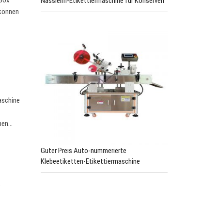
 Box
Nassleim-Etikettiermaschine für Konserven
 können
maschine
enen…
Guter Preis Auto-nummerierte
Klebeetiketten-Etikettiermaschine
e