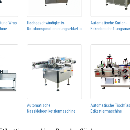
htung Wrap
Hochgeschwindigkeits-
Automatische Karton-
chine
Rotationspositionierungsetikettiermaschine
Eckenbeschriftungsma
Automatische
Automatische Tischfla
Nassklebeetikettiermaschine
Etikettiermaschine