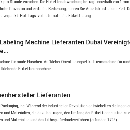
k pro Stunde erreichen. Die Etikettenabweichung beträgt innerhalb von 1 mm
, hohe Präzision und einfache Bedienung, sparen Sie Arbeitskosten und Zeit. D
ste verpackt. Hot Tags: vollautomatische Etikettierung…
Labeling Machine Lieferanten Dubai Vereinigt
te…
chine für runde Flaschen. Aufkleber Orientierungsetikettiermaschine für run
stklebende Etikettiermaschine.
nenhersteller Lieferanten
Packaging, Inc. Während der industriellen Revolution entwickelten die Ingenie
 und Materialien, die dazu beitrugen, den Umfang der Etikettierindustrie zu e
en und Materialien sind das Lithografiedruckverfahren (erfunden 1798)…