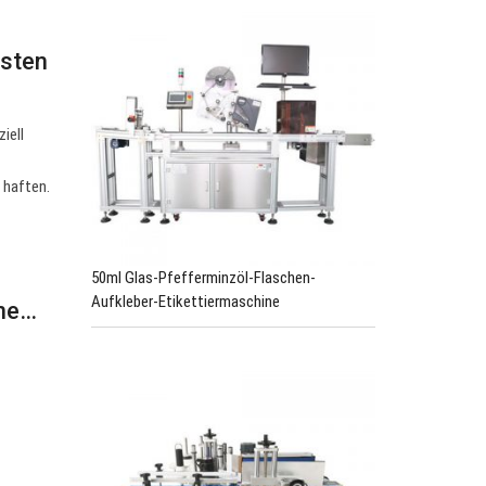
isten
iell
 haften.
50ml Glas-Pfefferminzöl-Flaschen-
Aufkleber-Etikettiermaschine
ine…