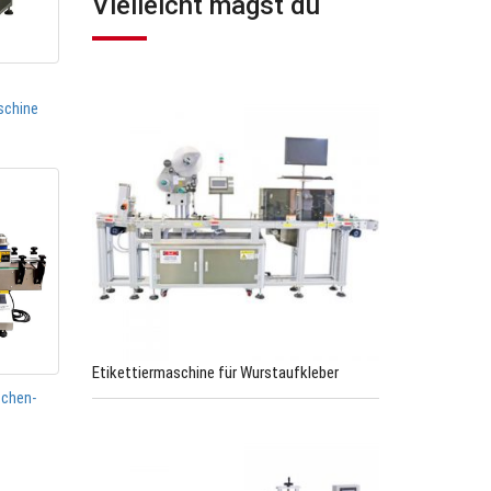
Vielleicht magst du
schine
Etikettiermaschine für Wurstaufkleber
schen-