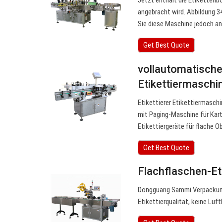
Jetzt enthält die Etikettenb
angebracht wird. Abbildung 
Sie diese Maschine jedoch an
Get Best Quote
vollautomatische
Etikettiermaschi
Etikettierer Etikettiermaschi
mit Paging-Maschine für Kar
Etikettiergeräte für flache O
Get Best Quote
Flachflaschen-Et
Dongguang Sammi Verpackungs
Etikettierqualität, keine Luft