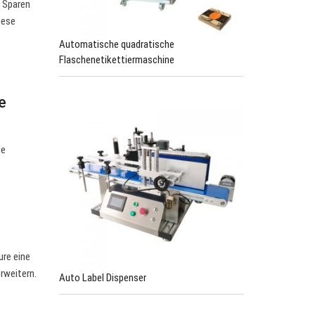
. Sparen
iese
Automatische quadratische
Flaschenetikettiermaschine
e
de
ure eine
rweitern.
Auto Label Dispenser