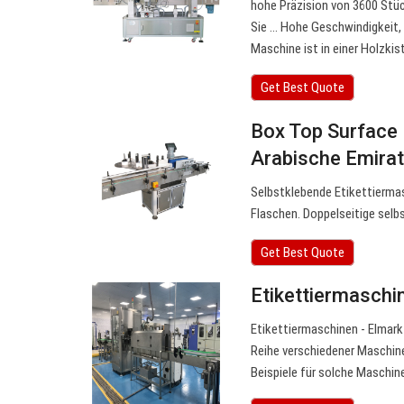
hohe Präzision von 3600 Stüc
Sie ... Hohe Geschwindigkeit
Maschine ist in einer Holzki
Get Best Quote
Box Top Surface 
Arabische Emira
Selbstklebende Etikettiermas
Flaschen. Doppelseitige selb
Get Best Quote
Etikettiermaschi
Etikettiermaschinen - Elmark 
Reihe verschiedener Maschinen
Beispiele für solche Maschin