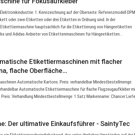
schine für Fokusaufkleber
 Elektronikindustrie: 1. Kennzeichnung auf der Oberseite: Referenzmodell DP
kett oder zwei Etiketten oder drei Etiketten in Ordnung sind. In der
e Etikettiermaschine hauptsächlich für die Etikettierung von Hängeetiketten
Nike und Adidas Anbieter von Etikettenmaschinen für Hängeetiketten…
omatische Etikettiermaschinen mit flacher
ina, flache Oberfläche…
maschinen Automatische Kartons. Preis: verhandelbar Mindestbestellmenge:
rhandelbar Automatische Etikettiermaschine für flache Flugzeugaufkleber m
e. Preis: Verhandlung Mindestbestellmenge: 1 Satz Markenname: Chancer Lief
e: Der ultimative Einkaufsführer - SaintyTec