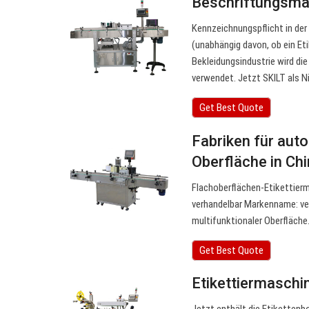
Beschriftungsma
Kennzeichnungspflicht in der
(unabhängig davon, ob ein Eti
Bekleidungsindustrie wird di
verwendet. Jetzt SKILT als 
Get Best Quote
Fabriken für aut
Oberfläche in Ch
Flachoberflächen-Etikettier
verhandelbar Markenname: ve
multifunktionaler Oberfläch
Get Best Quote
Etikettiermaschin