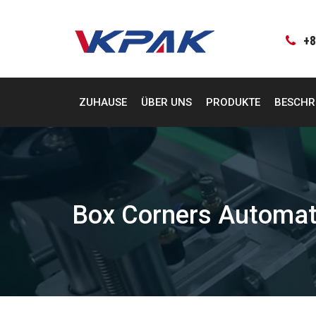
Zum
Inhalt
springen
+8
ZUHAUSE
ÜBER UNS
PRODUKTE
BESCHR
Box Corners Automati