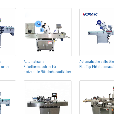
e
Automatische
Automatische selbstkl
r runde
Etikettiermaschine für
Flat-Top-Etikettiermasc
horizontale Fläschchenaufkleber