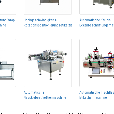
htung Wrap
Hochgeschwindigkeits-
Automatische Karton-
chine
Rotationspositionierungsetikettiermaschine
Eckenbeschriftungsma
Automatische
Automatische Tischfla
Nassklebeetikettiermaschine
Etikettiermaschine