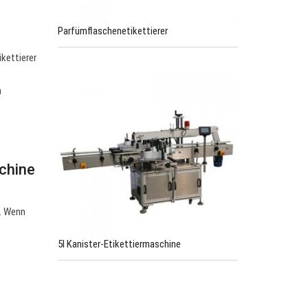
Parfümflaschenetikettierer
kettierer
n
chine
. Wenn
5l Kanister-Etikettiermaschine