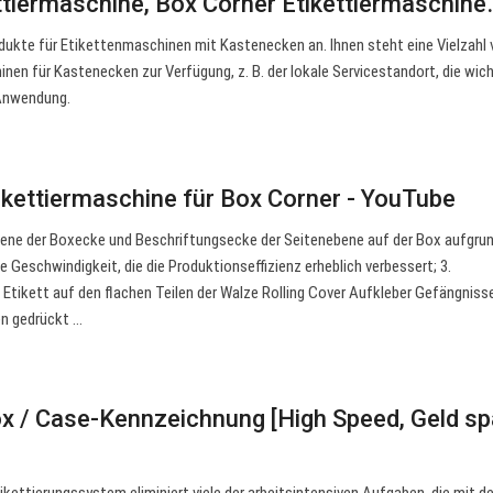
ttiermaschine, Box Corner Etikettiermaschine
dukte für Etikettenmaschinen mit Kastenecken an. Ihnen steht eine Vielzahl
nen für Kastenecken zur Verfügung, z. B. der lokale Servicestandort, die wic
Anwendung.
kettiermaschine für Box Corner - YouTube
ene der Boxecke und Beschriftungsecke der Seitenebene auf der Box aufgru
 Geschwindigkeit, die die Produktionseffizienz erheblich verbessert; 3.
ab. Etikett auf den flachen Teilen der Walze Rolling Cover Aufkleber Gefängniss
n gedrückt ...
 / Case-Kennzeichnung [High Speed, Geld sp