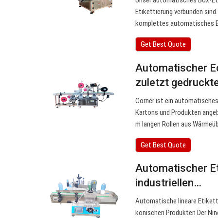
Unser automatisches Box-Etik
Etikettierung verbunden sind
komplettes automatisches Bo
Get Best Quote
Automatischer E
zuletzt gedruckte
Corner ist ein automatisches
Kartons und Produkten angebr
m langen Rollen aus Wärmeüb
Get Best Quote
Automatischer Eti
industriellen…
Automatische lineare Etiketti
konischen Produkten Der Nin