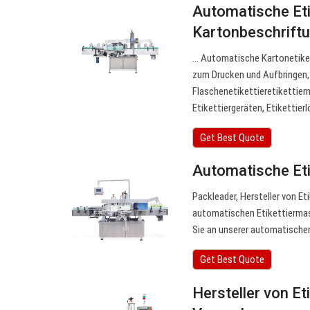
Automatische Et
Kartonbeschrift
… Automatische Kartonetikett
zum Drucken und Aufbringen,
Flaschenetikettieretikettier
Etikettiergeräten, Etikettie
Get Best Quote
Automatische Eti
Packleader, Hersteller von Et
automatischen Etikettiermas
Sie an unserer automatischen 
Get Best Quote
Hersteller von E