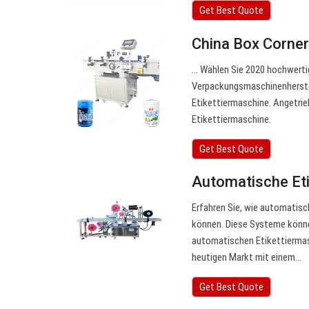
Get Best Quote
China Box Corner
… Wählen Sie 2020 hochwerti
Verpackungsmaschinenherstel
Etikettiermaschine. Angetrie
Etikettiermaschine.
Get Best Quote
Automatische Et
Erfahren Sie, wie automatis
können. Diese Systeme könne
automatischen Etikettiermas
heutigen Markt mit einem…
Get Best Quote