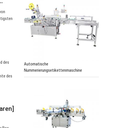
…
 von
htigsten
nd des
Automatische
Nummerierungsetikettenmaschine
eite des
aren]