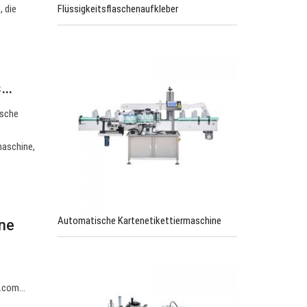
Flüssigkeitsflaschenaufkleber
, die
s…
ische
maschine,
Automatische Kartenetikettiermaschine
ne
r.com
…