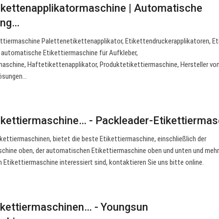
ikettenapplikatormaschine | Automatische
ung…
iermaschine Palettenetikettenapplikator, Etikettendruckerapplikatoren, Eti
 automatische Etikettiermaschine für Aufkleber,
maschine, Haftetikettenapplikator, Produktetikettiermaschine, Hersteller vo
rlösungen…
kettiermaschine… - Packleader-Etikettiermas
ikettiermaschinen, bietet die beste Etikettiermaschine, einschließlich der
chine oben, der automatischen Etikettiermaschine oben und unten und mehr
Etikettiermaschine interessiert sind, kontaktieren Sie uns bitte online.
tikettiermaschinen… - Youngsun