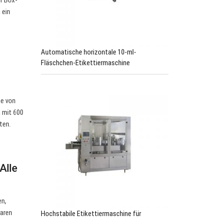
er Box-
 ein
Automatische horizontale 10-ml-
Fläschchen-Etikettiermaschine
ke von
 mit 600
ten.
Alle
en,
earen
Hochstabile Etikettiermaschine für