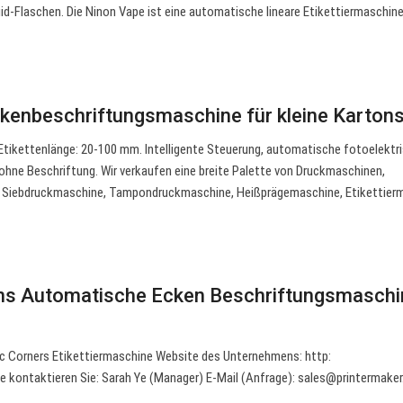
id-Flaschen. Die Ninon Vape ist eine automatische lineare Etikettiermaschine
kenbeschriftungsmaschine für kleine Karton
Etikettenlänge: 20-100 mm. Intelligente Steuerung, automatische fotoelektr
ohne Beschriftung. Wir verkaufen eine breite Palette von Druckmaschinen,
r Siebdruckmaschine, Tampondruckmaschine, Heißprägemaschine, Etikettier
ons Automatische Ecken Beschriftungsmaschi
 Corners Etikettiermaschine Website des Unternehmens: http:
 kontaktieren Sie: Sarah Ye (Manager) E-Mail (Anfrage):
sales@printermake