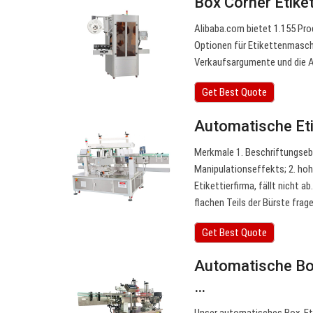
Box Corner Etike
Alibaba.com bietet 1.155 Pro
Optionen für Etikettenmaschi
Verkaufsargumente und die 
Get Best Quote
Automatische Eti
Merkmale 1. Beschriftungseb
Manipulationseffekts; 2. hohe
Etikettierfirma, fällt nicht 
flachen Teils der Bürste frage
Get Best Quote
Automatische Box
…