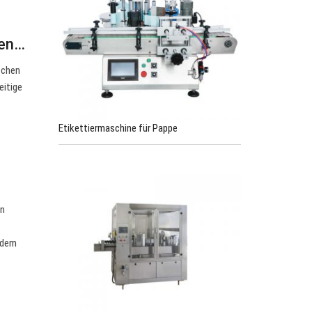
nen…
schen
eitige
Etikettiermaschine für Pappe
en
 dem