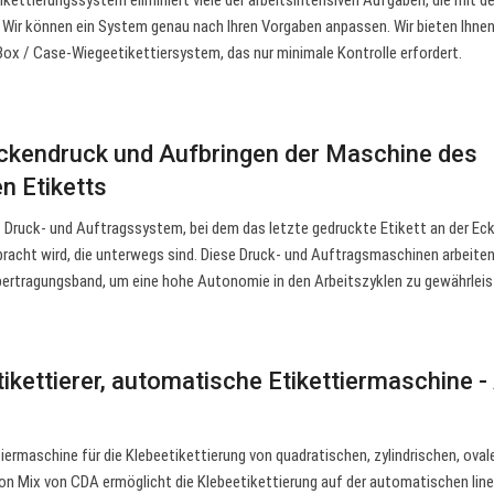
ettierungssystem eliminiert viele der arbeitsintensiven Aufgaben, die mit d
. Wir können ein System genau nach Ihren Vorgaben anpassen. Wir bieten Ihnen
x / Case-Wiegeetikettiersystem, das nur minimale Kontrolle erfordert.
ckendruck und Aufbringen der Maschine des
n Etiketts
 Druck- und Auftragssystem, bei dem das letzte gedruckte Etikett an der Ec
acht wird, die unterwegs sind. Diese Druck- und Auftragsmaschinen arbeiten
ertragungsband, um eine hohe Autonomie in den Arbeitszyklen zu gewährleis
kettierer, automatische Etikettiermaschine - 
ermaschine für die Klebeetikettierung von quadratischen, zylindrischen, oval
on Mix von CDA ermöglicht die Klebeetikettierung auf der automatischen lin