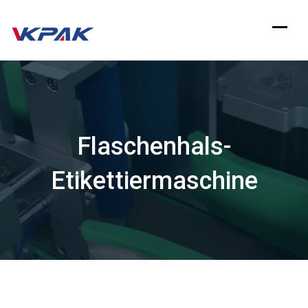
Zum
Inhalt
springen
Flaschenhals-
Etikettiermaschine