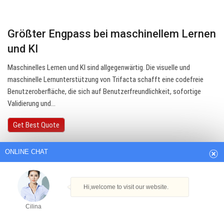
Größter Engpass bei maschinellem Lernen
und KI
Maschinelles Lernen und KI sind allgegenwärtig. Die visuelle und
maschinelle Lernunterstützung von Trifacta schafft eine codefreie
Benutzeroberfläche, die sich auf Benutzerfreundlichkeit, sofortige
Validierung und…
ONLINE CHAT
Get Best Quote
Hi,welcome to visit our website.
Cilina
How can I help you today?
Cilina