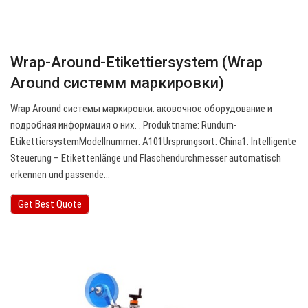
Wrap-Around-Etikettiersystem (Wrap
Around системм маркировки)
Wrap Around системы маркировки. аковочное оборудование и
подробная информация о них. . Produktname: Rundum-
EtikettiersystemModellnummer: A101Ursprungsort: China1. Intelligente
Steuerung – Etikettenlänge und Flaschendurchmesser automatisch
erkennen und passende…
Get Best Quote