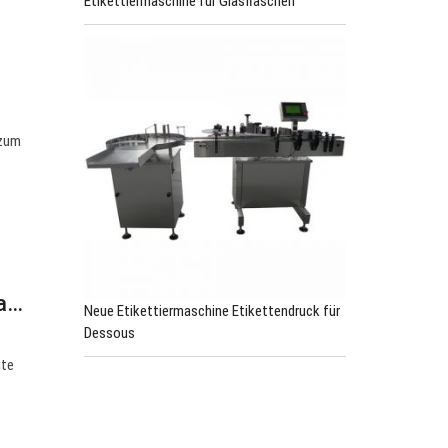
Etikettiermaschine für Glasflaschen
 zum
na…
Neue Etikettiermaschine Etikettendruck für
Dessous
gte