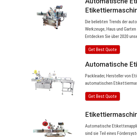
Automatische Eti
Etikettiermasch
Die beliebten Trends der au
Werkzeuge, Haus und Garten 
Entdecken Sie über 2020 uns
Get Best Quote
Automatische Eti
Packleader, Hersteller von Et
automatischen Etikettiermas
Get Best Quote
Etikettiermaschi
Automatische Etikettenappli
sind sie Teil eines Fördersy