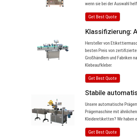
wenn sie bei der Auswahl hel
Get Best Quote
Klassifizierung:
Hersteller von Etikettierma
besten Preis von zertifizier
Großhändlern und Fabriken na
Klebeaufkleber.
Get Best Quote
Stabile automati
Unsere automatische Prägema
Prägemaschine mit ähnlichen 
Kleideretiketten? Wir haben 
Get Best Quote