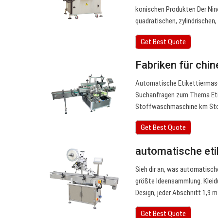
konischen Produkten Der Nin
quadratischen, zylindrischen
Get Best Quote
Fabriken für chi
Automatische Etikettiermasc
Suchanfragen zum Thema Etike
Stoffwaschmaschine km Sto
Get Best Quote
automatische eti
Sieh dir an, was automatisch
größte Ideensammlung. Kleid
Design, jeder Abschnitt 1,9
Get Best Quote