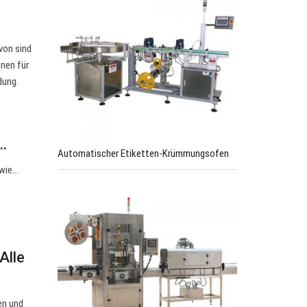
von sind
inen für
dung.
…
Automatischer Etiketten-Krümmungsofen
 wie…
Alle
en und