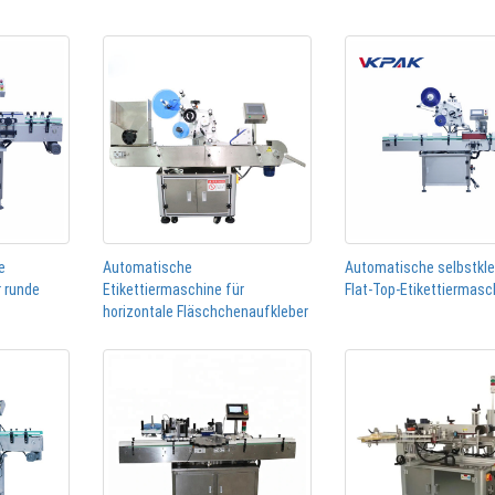
e
Automatische
Automatische selbstkl
r runde
Etikettiermaschine für
Flat-Top-Etikettiermasc
horizontale Fläschchenaufkleber