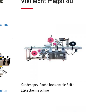
Vielleicht magst du
schine
Kundenspezifische horizontale Stift-
Etikettiermaschine
schen-