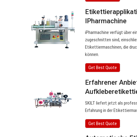
Etikettierapplika
IPharmachine
iPharmachine verfügt über ein
zugeschnitten sind, einschli
Etikettiermaschinen, die dru
können.
Get Best Quote
Erfahrener Anbie
Aufkleberetikett
SKILT liefert jetzt als profe
Erfahrung in der Etikettierm
Get Best Quote