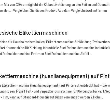
on Mix von CDA ermöglicht die Klebeetikettierung an den Seiten und Obersei
, ovalen,… Vergleichen Sie dieses Produkt Aus dem Vergleichstool entfernen.
nesische Etikettiermaschinen
hine für Haushaltschemikalien, Etikettenmaschine für Kleidung. Preisverhan
ttiermaschine für Kleidung. industrielle Stoffschneidemaschine industriell
ffschneidemaschine Eastman Stoffschneidemaschine Abfall…
kettiermaschine (huanlianequipment) auf Pint
e Etikettiermaschine (huanlianequipment) auf Pinterest entdeckt hat – die 
ung Hosen T-Shirt Falt- und Verpackungsmaschine für Kleidungsstücke. 1.S
 m × 1 m, kann auf Standard-Industrieaufzügen verwendet werden 2.Hohe…