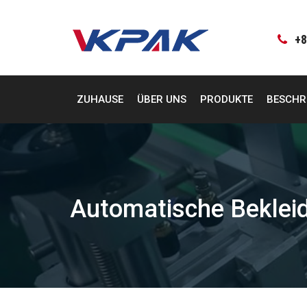
Zum
Inhalt
springen
+8
ZUHAUSE
ÜBER UNS
PRODUKTE
BESCHR
Automatische Beklei