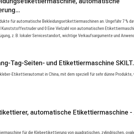
idungsetikettiermaschine, automatische
ierung…
odukte für automatische Bekleidungsetikettiermaschinen an. Ungefähr 7 % da
d Kunststoffextruder und 0 Eine Vielzahl von automatischen Etikettiermasch
fügung, z. B. lokaler Servicestandort, wichtige Verkaufsargumente und Anwen
ng-Tag-Seiten- und Etikettiermaschine SKILT
fkleber-Etikettierautomat in China, mit dem speziell für sehr dünne Produkte,
kettierer, automatische Etikettiermaschine - 
iermaschine für die Klebeetikettierung von quadratischen, zylindrischen, oval