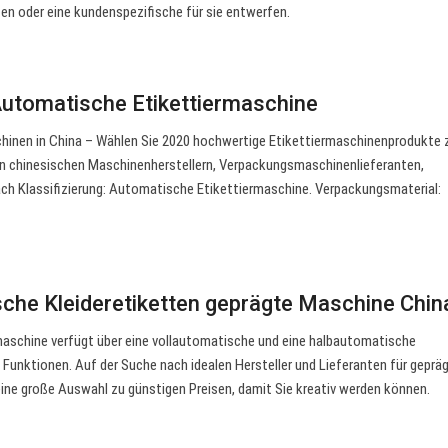
fen oder eine kundenspezifische für sie entwerfen.
 Automatische Etikettiermaschine
schinen in China – Wählen Sie 2020 hochwertige Etikettiermaschinenprodukte
ten chinesischen Maschinenherstellern, Verpackungsmaschinenlieferanten,
ch Klassifizierung: Automatische Etikettiermaschine. Verpackungsmaterial:
sche Kleideretiketten geprägte Maschine Chi
schine verfügt über eine vollautomatische und eine halbautomatische
Funktionen. Auf der Suche nach idealen Hersteller und Lieferanten für geprä
eine große Auswahl zu günstigen Preisen, damit Sie kreativ werden können.