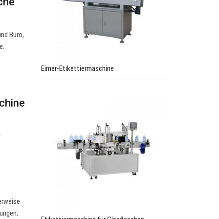
che
und Büro,
e.
Eimer-Etikettiermaschine
chine
.
erweise
rungen,