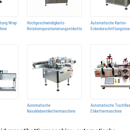
htung Wrap
Hochgeschwindigkeits-
Automatische Karton-
chine
Rotationspositionierungsetikettiermaschine
Eckenbeschriftungsma
Automatische
Automatische Tischfla
Nassklebeetikettiermaschine
Etikettiermaschine