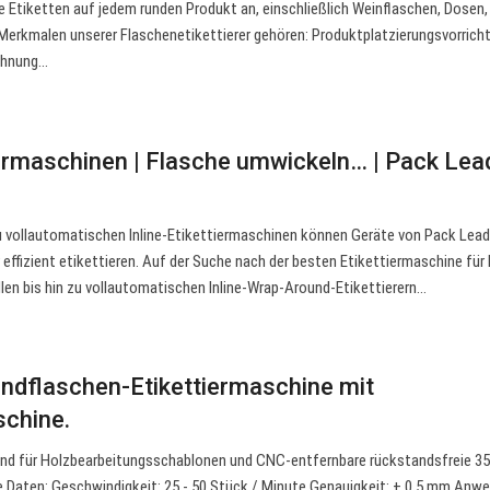
e Etiketten auf jedem runden Produkt an, einschließlich Weinflaschen, Dosen,
 Merkmalen unserer Flaschenetikettierer gehören: Produktplatzierungsvorric
ichnung…
ermaschinen | Flasche umwickeln… | Pack Lea
zu vollautomatischen Inline-Etikettiermaschinen können Geräte von Pack Lea
 effizient etikettieren. Auf der Suche nach der besten Etikettiermaschine für
en bis hin zu vollautomatischen Inline-Wrap-Around-Etikettierern…
ndflaschen-Etikettiermaschine mit
chine.
nd für Holzbearbeitungsschablonen und CNC-entfernbare rückstandsfreie 3
 Daten: Geschwindigkeit: 25 - 50 Stück / Minute Genauigkeit: ± 0,5 mm Anw