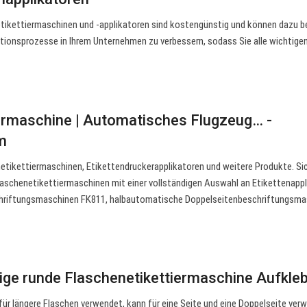
ikettiermaschinen und -applikatoren sind kostengünstig und können dazu be
uktionsprozesse in Ihrem Unternehmen zu verbessern, sodass Sie alle wichtigen
ermaschine | Automatisches Flugzeug… -
m
netikettiermaschinen, Etikettendruckerapplikatoren und weitere Produkte. Si
Flaschenetikettiermaschinen mit einer vollständigen Auswahl an Etikettenappl
riftungsmaschinen FK811, halbautomatische Doppelseitenbeschriftungsma
ge runde Flaschenetikettiermaschine Aufkle
 für längere Flaschen verwendet, kann für eine Seite und eine Doppelseite ver