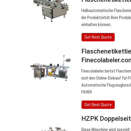
Halbautomatische Flaschenet
die Produktivität Ihrer Prod
einhalten können.
Get Best Quote
Flaschenetiketti
Finecolabeler.co
Finecolabeler bietet Flasche
sich den Online-Einkauf für 
Automatische Flugzeugbesch
FK909
Get Best Quote
HZPK Doppelseiti
Diese Maschine wird speziell