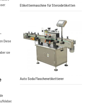
ser:
Etikettiermaschine für Steroidetiketten
…
en Diese
aber sie
Auto Soda Flaschenetikettierer
e
nde
ufkleber.