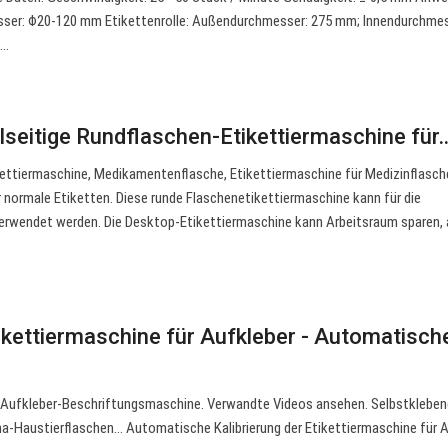
sser: Φ20-120 mm Etikettenrolle: Außendurchmesser: 275 mm; Innendurchmes
e…
eitige Rundflaschen-Etikettiermaschine für
ettiermaschine, Medikamentenflasche, Etikettiermaschine für Medizinflasch
r normale Etiketten. Diese runde Flaschenetikettiermaschine kann für die
verwendet werden. Die Desktop-Etikettiermaschine kann Arbeitsraum sparen, 
kettiermaschine für Aufkleber - Automatisch
Aufkleber-Beschriftungsmaschine. Verwandte Videos ansehen. Selbstklebe
a-Haustierflaschen… Automatische Kalibrierung der Etikettiermaschine für A