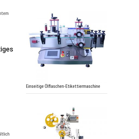
entem
tiges
Einseitige Ölflaschen-Etikettiermaschine
ltlich