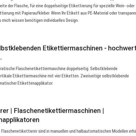
eite der Flasche, für eine doppelseitige Etikettierung für spezielle Wein- oder
ettierung mit Papieraufkleber. Wenn Ihr Etikett aus PE-Material oder transpar
s mich wissen benötigen individuelles Design.
elbstklebenden Etikettiermaschinen - hochwer
…
atische Flaschenetikettiermaschine doppelseitig. Selbstklebende
ertikale Etikettiermaschine mit vier Etiketten. Zweiseitige selbstklebende
matischer Etikettenapplikator.
rer | Flaschenetikettiermaschinen |
napplikatoren
Flaschenetikettierer sind in manuellen und halbautomatischen Modellen erhä