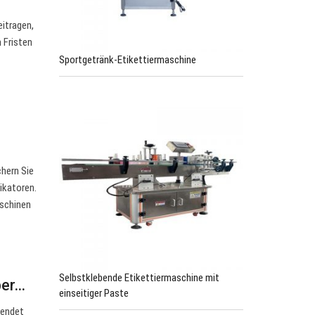
itragen,
 Fristen
Sportgetränk-Etikettiermaschine
chern Sie
ikatoren.
schinen
Selbstklebende Etikettiermaschine mit
ber…
einseitiger Paste
wendet