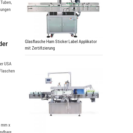
 Tuben,
htungen
Glasflasche Ham Sticker Label Applikator
der
mit Zertifizierung
der USA
 Flaschen
5 mm x
endbare