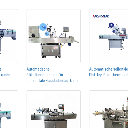
e
Automatische
Automatische selbstkl
r runde
Etikettiermaschine für
Flat-Top-Etikettiermasc
horizontale Fläschchenaufkleber