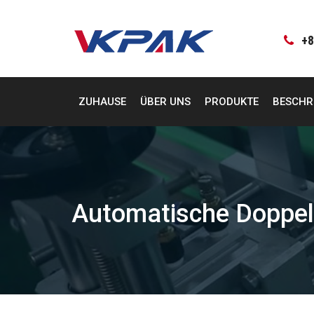
Zum
Inhalt
springen
+8
ZUHAUSE
ÜBER UNS
PRODUKTE
BESCHR
Automatische Doppels