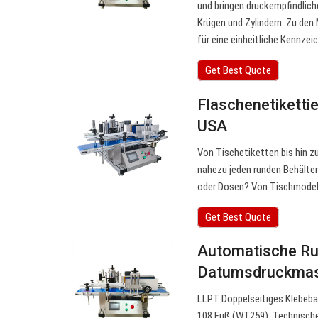
und bringen druckempfindlich
Krügen und Zylindern. Zu den
für eine einheitliche Kennze
Get Best Quote
Flaschenetiketti
USA
Von Tischetiketten bis hin 
nahezu jeden runden Behälter
oder Dosen? Von Tischmodell
Get Best Quote
Automatische Ru
Datumsdruckmas
LLPT Doppelseitiges Klebeba
108 Fuß (WT259). Technische