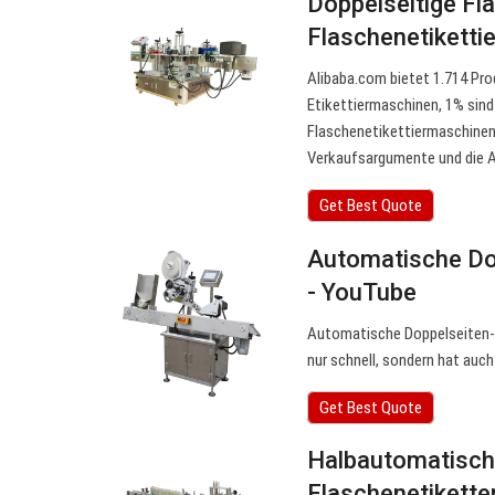
Doppelseitige Fl
Flaschenetikett
Alibaba.com bietet 1.714 Pro
Etikettiermaschinen, 1% sind
Flaschenetikettiermaschinen 
Verkaufsargumente und die 
Get Best Quote
Automatische Dop
- YouTube
Automatische Doppelseiten-E
nur schnell, sondern hat auch
Get Best Quote
Halbautomatisch
Flaschenetikette