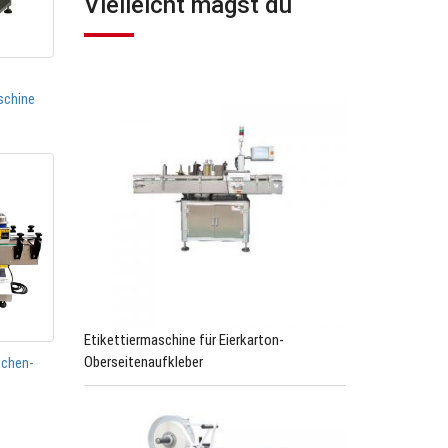
Vielleicht magst du
schine
Etikettiermaschine für Eierkarton-
Oberseitenaufkleber
schen-