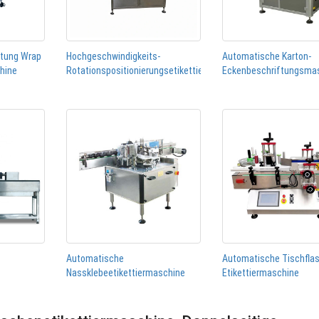
htung Wrap
Hochgeschwindigkeits-
Automatische Karton-
chine
Rotationspositionierungsetikettiermaschine
Eckenbeschriftungsma
Automatische
Automatische Tischfla
Nassklebeetikettiermaschine
Etikettiermaschine