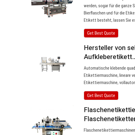
werden, sogar für die ganze S
Bierflaschen und für die Etik
Etikett besteht, lassen Sie e
Get Best Quote
Hersteller von s
Aufkleberetikett
Automatische klebende quadr
Etikettiermaschine, lineare v
Etikettiermaschine, vollauto
Get Best Quote
Flaschenetikettie
Flaschenetikette
Flaschenetikettiermaschinen 