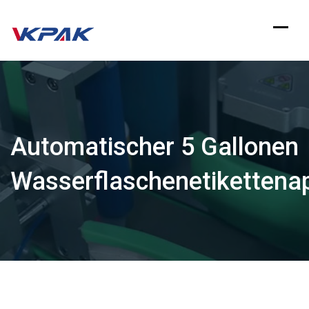
Zum
Inhalt
springen
Automatischer 5 Gallonen
Wasserflaschenetikettenap