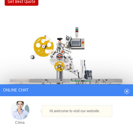
Get Best Quote
ONLINE CHAT
Hi,welcome to visit our website.
Cilina
How can I help you today?
Cilina